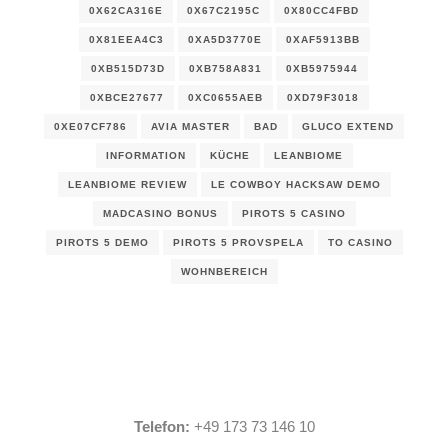
0X62CA316E
0X67C2195C
0X80CC4FBD
0X81EEA4C3
0XA5D3770E
0XAF5913BB
0XB515D73D
0XB758A831
0XB5975944
0XBCE27677
0XC0655AEB
0XD79F3018
0XE07CF786
AVIA MASTER
BAD
GLUCO EXTEND
INFORMATION
KÜCHE
LEANBIOME
LEANBIOME REVIEW
LE COWBOY HACKSAW DEMO
MADCASINO BONUS
PIROTS 5 CASINO
PIROTS 5 DEMO
PIROTS 5 PROVSPELA
TO CASINO
WOHNBEREICH
Telefon:
+49 173 73 146 10