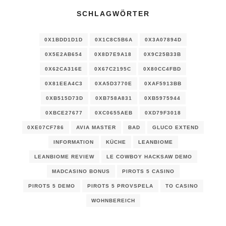
SCHLAGWÖRTER
0X1BDD1D1D
0X1C8C5B6A
0X3A07894D
0X5E2AB654
0X8D7E9A18
0X9C25B33B
0X62CA316E
0X67C2195C
0X80CC4FBD
0X81EEA4C3
0XA5D3770E
0XAF5913BB
0XB515D73D
0XB758A831
0XB5975944
0XBCE27677
0XC0655AEB
0XD79F3018
0XE07CF786
AVIA MASTER
BAD
GLUCO EXTEND
INFORMATION
KÜCHE
LEANBIOME
LEANBIOME REVIEW
LE COWBOY HACKSAW DEMO
MADCASINO BONUS
PIROTS 5 CASINO
PIROTS 5 DEMO
PIROTS 5 PROVSPELA
TO CASINO
WOHNBEREICH