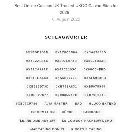
Best Online Casinos UK Trusted UKGC Casino Sites for
2026
6. August 2026
SCHLAGWÖRTER
0X1BDD1D1D
0X1C8C5B6A
0X3A07894D
0X5E2AB654
0X8D7E9A18
0X9C25B33B
0X62CA316E
0X67C2195C
0X80CC4FBD
0X81EEA4C3
0XA5D3770E
0XAF5913BB
0XB515D73D
0XB758A831
0XB5975944
0XBCE27677
0XC0655AEB
0XD79F3018
0XE07CF786
AVIA MASTER
BAD
GLUCO EXTEND
INFORMATION
KÜCHE
LEANBIOME
LEANBIOME REVIEW
LE COWBOY HACKSAW DEMO
MADCASINO BONUS
PIROTS 5 CASINO