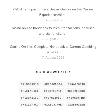
<h1>The Impact of Live Dealer Games on the Casino
Experience</h1>
7. August 2026
Casino on-line handbook to titles, transactions, bonuses,
and site functions
7. August 2026
Casino On-line: Complete Handbook to Current Gambling
Services
7. August 2026
SCHLAGWÖRTER
0X1BDD1D1D
0X1C8C5B6A
0X3A07894D
0X5E2AB654
0X8D7E9A18
0X9C25B33B
0X62CA316E
0X67C2195C
0X80CC4FBD
0X81EEA4C3
0XA5D3770E
0XAF5913BB