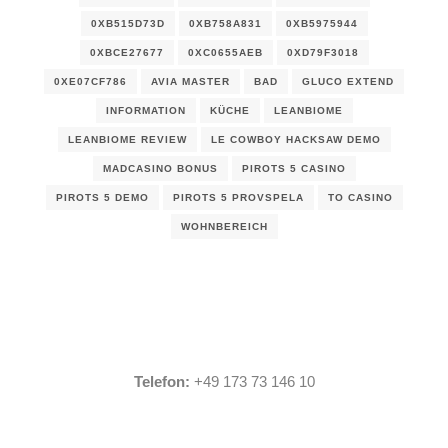
0XB515D73D
0XB758A831
0XB5975944
0XBCE27677
0XC0655AEB
0XD79F3018
0XE07CF786
AVIA MASTER
BAD
GLUCO EXTEND
INFORMATION
KÜCHE
LEANBIOME
LEANBIOME REVIEW
LE COWBOY HACKSAW DEMO
MADCASINO BONUS
PIROTS 5 CASINO
PIROTS 5 DEMO
PIROTS 5 PROVSPELA
TO CASINO
WOHNBEREICH
Telefon:
+49 173 73 146 10