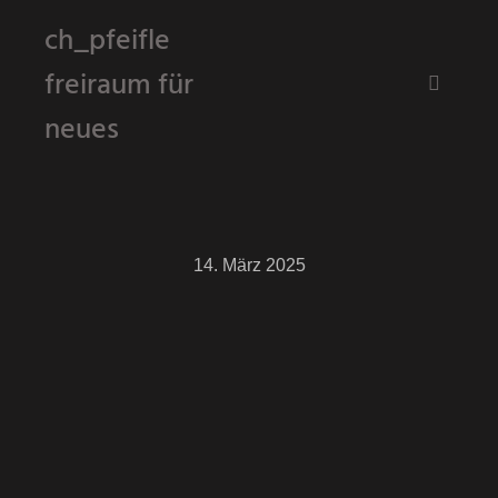
ch_pfeifle
freiraum für
Hauptm
neues
14. März 2025