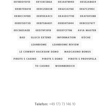
0X1BDD1D1D
0X1C8C5B6A
0X3A07894D
0X5E2AB654
0X8D7E9A18
0X9C25B33B
0X62CA316E
0X67C2195C
0X80CC4FBD
0X81EEA4C3
0XA5D3770E
0XAF5913BB
0XB515D73D
0XB758A831
0XB5975944
0XBCE27677
0XC0655AEB
0XD79F3018
0XE07CF786
AVIA MASTER
BAD
GLUCO EXTEND
INFORMATION
KÜCHE
LEANBIOME
LEANBIOME REVIEW
LE COWBOY HACKSAW DEMO
MADCASINO BONUS
PIROTS 5 CASINO
PIROTS 5 DEMO
PIROTS 5 PROVSPELA
TO CASINO
WOHNBEREICH
Telefon:
+49 173 73 146 10