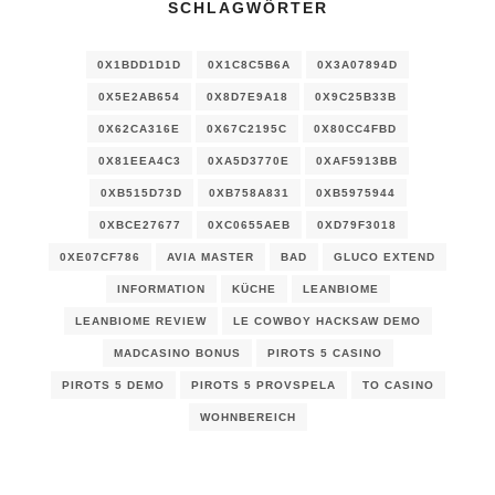
SCHLAGWÖRTER
0X1BDD1D1D
0X1C8C5B6A
0X3A07894D
0X5E2AB654
0X8D7E9A18
0X9C25B33B
0X62CA316E
0X67C2195C
0X80CC4FBD
0X81EEA4C3
0XA5D3770E
0XAF5913BB
0XB515D73D
0XB758A831
0XB5975944
0XBCE27677
0XC0655AEB
0XD79F3018
0XE07CF786
AVIA MASTER
BAD
GLUCO EXTEND
INFORMATION
KÜCHE
LEANBIOME
LEANBIOME REVIEW
LE COWBOY HACKSAW DEMO
MADCASINO BONUS
PIROTS 5 CASINO
PIROTS 5 DEMO
PIROTS 5 PROVSPELA
TO CASINO
WOHNBEREICH