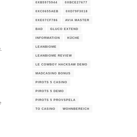
0XB5975944
0XBCE27677
0XC0655AEB
0XD79F3018
0XE07CF786
AVIA MASTER
BAD
GLUCO EXTEND
INFORMATION
KÜCHE
LEANBIOME
.
LEANBIOME REVIEW
LE COWBOY HACKSAW DEMO
MADCASINO BONUS
PIROTS 5 CASINO
PIROTS 5 DEMO
PIROTS 5 PROVSPELA
e
TO CASINO
WOHNBEREICH