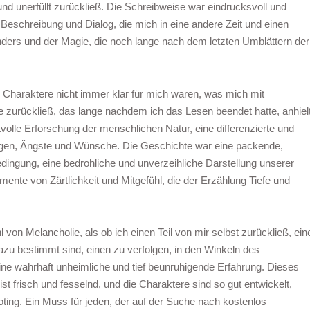
und unerfüllt zurückließ. Die Schreibweise war eindrucksvoll und
eschreibung und Dialog, die mich in eine andere Zeit und einen
nders und der Magie, die noch lange nach dem letzten Umblättern der
 Charaktere nicht immer klar für mich waren, was mich mit
 zurückließ, das lange nachdem ich das Lesen beendet hatte, anhielt
tvolle Erforschung der menschlichen Natur, eine differenzierte und
ngen, Ängste und Wünsche. Die Geschichte war eine packende,
ngung, eine bedrohliche und unverzeihliche Darstellung unserer
ente von Zärtlichkeit und Mitgefühl, die der Erzählung Tiefe und
l von Melancholie, als ob ich einen Teil von mir selbst zurückließ, ein
zu bestimmt sind, einen zu verfolgen, in den Winkeln des
ine wahrhaft unheimliche und tief beunruhigende Erfahrung. Dieses
ist frisch und fesselnd, und die Charaktere sind so gut entwickelt,
oting. Ein Muss für jeden, der auf der Suche nach kostenlos