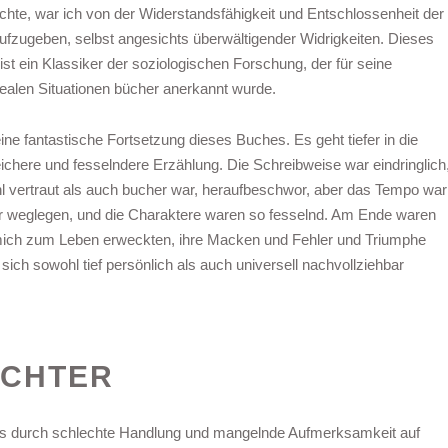
auchte, war ich von der Widerstandsfähigkeit und Entschlossenheit der
aufzugeben, selbst angesichts überwältigender Widrigkeiten. Dieses
st ein Klassiker der soziologischen Forschung, der für seine
realen Situationen bücher anerkannt wurde.
ine fantastische Fortsetzung dieses Buches. Es geht tiefer in die
ichere und fesselndere Erzählung. Die Schreibweise war eindringlich
hl vertraut als auch bucher war, heraufbeschwor, aber das Tempo war
r weglegen, und die Charaktere waren so fesselnd. Am Ende waren
 mich zum Leben erweckten, ihre Macken und Fehler und Triumphe
ich sowohl tief persönlich als auch universell nachvollziehbar
OCHTER
es durch schlechte Handlung und mangelnde Aufmerksamkeit auf