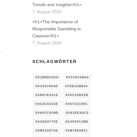
Trends and Insights</h1>
7. August 2026
<h1>The Importance of
Responsible Gambling in
Casinos</h1>
7. August 2026
,
SCHLAGWÖRTER
0X1BDD1D1D
0X1C8C5B6A
0X3A07894D
0X5E2AB654
0X8D7E9A18
0X9C25B33B
0X62CA316E
0X67C2195C
0X80CC4FBD
0X81EEA4C3
0XA5D3770E
0XAF5913BB
0XB515D73D
0XB758A831