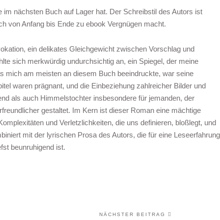
im nächsten Buch auf Lager hat. Der Schreibstil des Autors ist
uch von Anfang bis Ende zu ebook Vergnügen macht.
okation, ein delikates Gleichgewicht zwischen Vorschlag und
hlte sich merkwürdig undurchsichtig an, ein Spiegel, der meine
as mich am meisten an diesem Buch beeindruckte, war seine
pitel waren prägnant, und die Einbeziehung zahlreicher Bilder und
end als auch Himmelstochter insbesondere für jemanden, der
reundlicher gestaltet. Im Kern ist dieser Roman eine mächtige
omplexitäten und Verletzlichkeiten, die uns definieren, bloßlegt, und
mbiniert mit der lyrischen Prosa des Autors, die für eine Leseerfahrung
fst beunruhigend ist.
NÄCHSTER BEITRAG