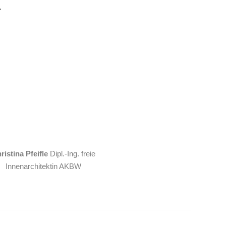
L
S
ristina Pfeifle
Dipl.-Ing. freie
Innenarchitektin AKBW