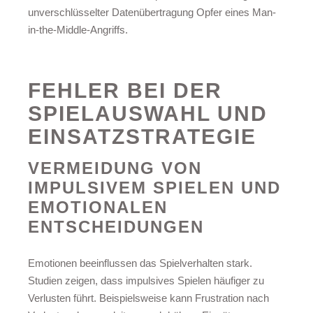
unverschlüsselter Datenübertragung Opfer eines Man-
in-the-Middle-Angriffs.
FEHLER BEI DER
SPIELAUSWAHL UND
EINSATZSTRATEGIE
VERMEIDUNG VON
IMPULSIVEM SPIELEN UND
EMOTIONALEN
ENTSCHEIDUNGEN
Emotionen beeinflussen das Spielverhalten stark.
Studien zeigen, dass impulsives Spielen häufiger zu
Verlusten führt. Beispielsweise kann Frustration nach