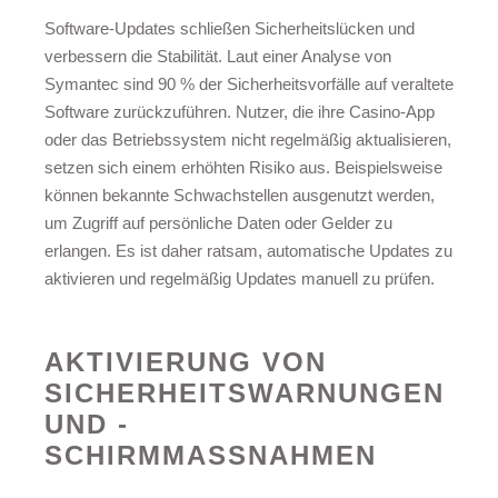
Software-Updates schließen Sicherheitslücken und
verbessern die Stabilität. Laut einer Analyse von
Symantec sind 90 % der Sicherheitsvorfälle auf veraltete
Software zurückzuführen. Nutzer, die ihre Casino-App
oder das Betriebssystem nicht regelmäßig aktualisieren,
setzen sich einem erhöhten Risiko aus. Beispielsweise
können bekannte Schwachstellen ausgenutzt werden,
um Zugriff auf persönliche Daten oder Gelder zu
erlangen. Es ist daher ratsam, automatische Updates zu
aktivieren und regelmäßig Updates manuell zu prüfen.
AKTIVIERUNG VON
SICHERHEITSWARNUNGEN
UND -
SCHIRMMASSNAHMEN