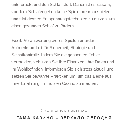
unterdrückt und den Schlaf stört. Daher ist es ratsam,
vor dem Schlafengehen keine Spiele mehr zu spielen
und stattdessen Entspannungstechniken zu nutzen, um
einen gesunden Schlaf zu fördern.
Fazit:
Verantwortungsvolles Spielen erfordert
Aufmerksamkeit für Sicherheit, Strategie und
Selbstkontrolle. Indem Sie die genannten Fehler
vermeiden, schützen Sie Ihre Finanzen, Ihre Daten und
Ihr Wohlbefinden. Informieren Sie sich stets aktuell und
setzen Sie bewährte Praktiken um, um das Beste aus
Ihrer Erfahrung im mobilen Casino zu machen.
VORHERIGER BEITRAG
ГАМА КАЗИНО – ЗЕРКАЛО СЕГОДНЯ