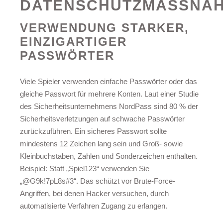
DATENSCHUTZMASSNAH
VERWENDUNG STARKER,
EINZIGARTIGER
PASSWÖRTER
Viele Spieler verwenden einfache Passwörter oder das
gleiche Passwort für mehrere Konten. Laut einer Studie
des Sicherheitsunternehmens NordPass sind 80 % der
Sicherheitsverletzungen auf schwache Passwörter
zurückzuführen. Ein sicheres Passwort sollte
mindestens 12 Zeichen lang sein und Groß- sowie
Kleinbuchstaben, Zahlen und Sonderzeichen enthalten.
Beispiel: Statt „Spiel123“ verwenden Sie
„@G9k!7pL8s#3“. Das schützt vor Brute-Force-
Angriffen, bei denen Hacker versuchen, durch
automatisierte Verfahren Zugang zu erlangen.