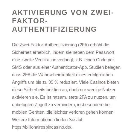
AKTIVIERUNG VON ZWEI-
FAKTOR-
AUTHENTIFIZIERUNG
Die Zwei-Faktor-Authentifizierung (2FA) erhöht die
Sicherheit erheblich, indem sie neben dem Passwort
eine zweite Verifikation verlangt, z.B. einen Code per
SMS oder aus einer Authenticator-App. Studien belegen,
dass 2FA die Wahrscheinlichkeit eines erfolgreichen
Angriffs um bis zu 99 % reduziert. Viele Casinos bieten
diese Sicherheitsfunktion an, doch nur wenige Nutzer
aktivieren sie. Es ist ratsam, stets 2FA zu nutzen, um
unbefugten Zugriff zu verhindern, insbesondere bei
mobilen Geräten, die leichter verloren gehen können.
Weitere Informationen finden Sie auf
https://billionairespincasino.de/
.