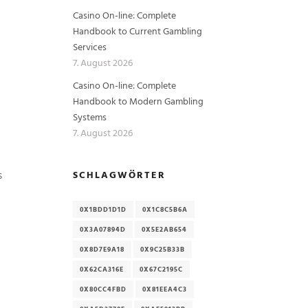
Casino On-line: Complete
Handbook to Current Gambling
Services
7. August 2026
Casino On-line: Complete
Handbook to Modern Gambling
Systems
7. August 2026
SCHLAGWÖRTER
s
0X1BDD1D1D
0X1C8C5B6A
0X3A07894D
0X5E2AB654
0X8D7E9A18
0X9C25B33B
0X62CA316E
0X67C2195C
0X80CC4FBD
0X81EEA4C3