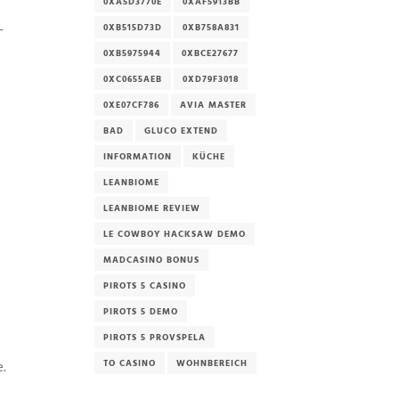
0XA5D3770E
0XAF5913BB
-
0XB515D73D
0XB758A831
0XB5975944
0XBCE27677
0XC0655AEB
0XD79F3018
0XE07CF786
AVIA MASTER
BAD
GLUCO EXTEND
INFORMATION
KÜCHE
LEANBIOME
LEANBIOME REVIEW
LE COWBOY HACKSAW DEMO
MADCASINO BONUS
PIROTS 5 CASINO
PIROTS 5 DEMO
PIROTS 5 PROVSPELA
.
TO CASINO
WOHNBEREICH