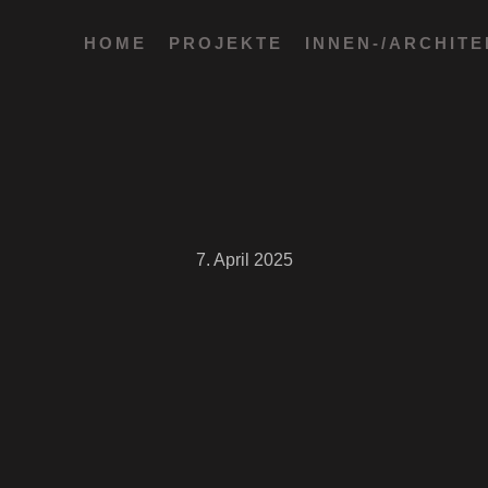
HOME
PROJEKTE
INNEN-/ARCHIT
7. April 2025