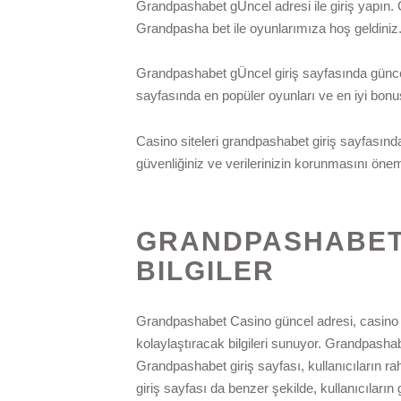
Grandpashabet gÜncel adresi ile giriş yapın. G
Grandpasha bet ile oyunlarımıza hoş geldiniz
Grandpashabet gÜncel giriş sayfasında güncel 
sayfasında en popüler oyunları ve en iyi bonusl
Casino siteleri grandpashabet giriş sayfasında,
güvenliğiniz ve verilerinizin korunmasını öne
GRANDPASHABET
BILGILER
Grandpashabet Casino güncel adresi, casin
kolaylaştıracak bilgileri sunuyor. Grandpashab
Grandpashabet giriş sayfası, kullanıcıların ra
giriş sayfası da benzer şekilde, kullanıcıların 