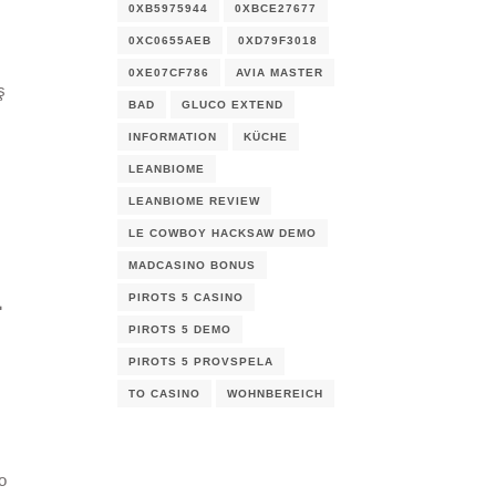
0XB5975944
0XBCE27677
0XC0655AEB
0XD79F3018
0XE07CF786
AVIA MASTER
ş
BAD
GLUCO EXTEND
INFORMATION
KÜCHE
LEANBIOME
LEANBIOME REVIEW
LE COWBOY HACKSAW DEMO
MADCASINO BONUS
L
PIROTS 5 CASINO
PIROTS 5 DEMO
PIROTS 5 PROVSPELA
TO CASINO
WOHNBEREICH
o