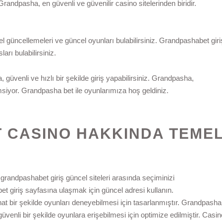
randpasha, en güvenli ve güvenilir casino sitelerinden biridir.
.
güncellemeleri ve güncel oyunları bulabilirsiniz. Grandpashabet giri
arı bulabilirsiniz.
 güvenli ve hızlı bir şekilde giriş yapabilirsiniz. Grandpasha,
msiyor. Grandpasha bet ile oyunlarımıza hoş geldiniz.
 CASINO HAKKINDA TEME
o
grandpashabet giriş güncel
siteleri arasında seçiminizi
et giriş sayfasına ulaşmak için güncel adresi kullanın.
hat bir şekilde oyunları deneyebilmesi için tasarlanmıştır. Grandpasha
güvenli bir şekilde oyunlara erişebilmesi için optimize edilmiştir. Casin