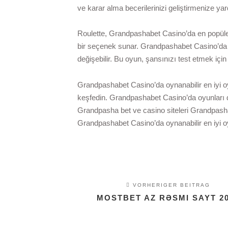
ve karar alma becerilerinizi geliştirmenize yar
Roulette, Grandpashabet Casino’da en popüler 
bir seçenek sunar. Grandpashabet Casino’da b
değişebilir. Bu oyun, şansınızı test etmek için i
Grandpashabet Casino’da oynanabilir en iyi o
keşfedin. Grandpashabet Casino’da oyunları 
Grandpasha bet ve casino siteleri Grandpashab
Grandpashabet Casino’da oynanabilir en iyi o
VORHERIGER BEITRAG
MOSTBET AZ RƏSMI SAYT 2