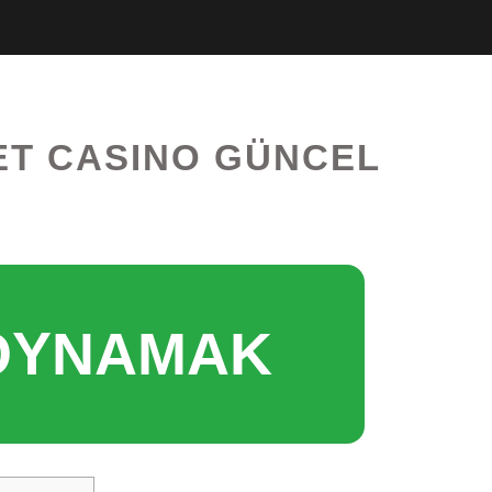
T CASINO GÜNCEL
 OYNAMAK