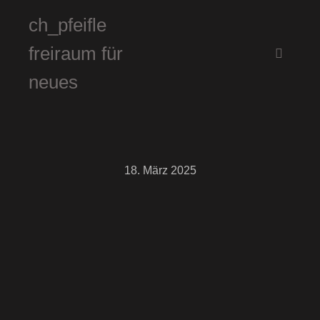
ch_pfeifle
freiraum für
Hauptm
neues
18. März 2025