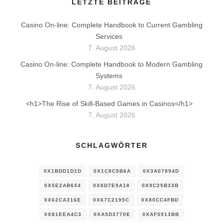
LETZTE BEITRÄGE
Casino On-line: Complete Handbook to Current Gambling
Services
7. August 2026
Casino On-line: Complete Handbook to Modern Gambling
Systems
7. August 2026
<h1>The Rise of Skill-Based Games in Casinos</h1>
7. August 2026
SCHLAGWÖRTER
0X1BDD1D1D
0X1C8C5B6A
0X3A07894D
0X5E2AB654
0X8D7E9A18
0X9C25B33B
0X62CA316E
0X67C2195C
0X80CC4FBD
0X81EEA4C3
0XA5D3770E
0XAF5913BB