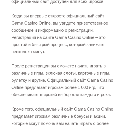
официальный сайт доступен для всех игроков.
Когда вы впервые откроете официальный сайт
Gama Casino Online, вы увидите приветственное
сообщение и информацию о регистрации.
Регистрация на сайте Gama Casino Online – это
простой и быстрый процесс, который занимает
несколько минут.
После регистрации вы сможете начать играть в
различные игры, включая слоты, карточные игры,
рулетку и другие. Официальный сайт Gama Casino
Online предлагает игрокам более 1 000 игр, что
обеспечивает широкий выбор для каждого игрока.
Кроме того, официальный сайт Gama Casino Online
предлагает игрокам различные бонусы и акции,
которые могут помочь вам начать играть с более