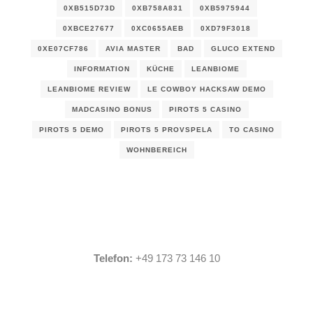
0XB515D73D
0XB758A831
0XB5975944
0XBCE27677
0XC0655AEB
0XD79F3018
0XE07CF786
AVIA MASTER
BAD
GLUCO EXTEND
INFORMATION
KÜCHE
LEANBIOME
LEANBIOME REVIEW
LE COWBOY HACKSAW DEMO
MADCASINO BONUS
PIROTS 5 CASINO
PIROTS 5 DEMO
PIROTS 5 PROVSPELA
TO CASINO
WOHNBEREICH
Telefon:
+49 173 73 146 10