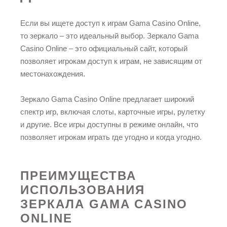
Если вы ищете доступ к играм Gama Casino Online,
то зеркало – это идеальный выбор. Зеркало Gama
Casino Online – это официальный сайт, который
позволяет игрокам доступ к играм, не зависящим от
местонахождения.
Зеркало Gama Casino Online предлагает широкий
спектр игр, включая слоты, карточные игры, рулетку
и другие. Все игры доступны в режиме онлайн, что
позволяет игрокам играть где угодно и когда угодно.
ПРЕИМУЩЕСТВА
ИСПОЛЬЗОВАНИЯ
ЗЕРКАЛА GAMA CASINO
ONLINE