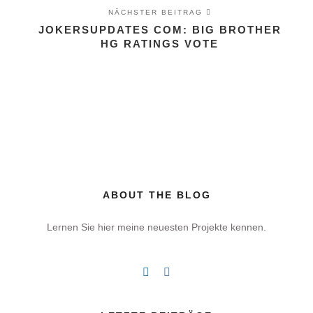
NÄCHSTER BEITRAG
JOKERSUPDATES COM: BIG BROTHER
HG RATINGS VOTE
ABOUT THE BLOG
Lernen Sie hier meine neuesten Projekte kennen.