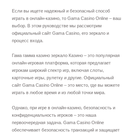
Если вы ищете надежный и безопасный способ
играть в онлайн-казино, то Gama Casino Online – ваш
выбор. В этом руководстве мы рассмотрим
официальный сайт Gama Casino, его зеркало и
процесс входа.
Гама
гамма казино зеркало
Казино – это популярная
онлайн-игровая платформа, которая предлагает
игрокам широкий спектр игр, включая слоты,
карточные игры, рулетку и другие. Официальный
сайт Gama Casino Online – это место, где вы можете
играть в любое время и из любой точки мира.
Однако, при игре в онлайн-казино, безопасность и
конфиденциальность игроков – это наша
первоочередная задача. Gama Casino Online
обеспечивает безопасность транзакций и защищает