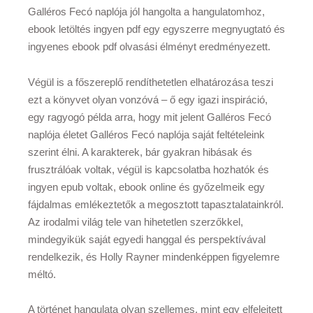
Galléros Fecó naplója jól hangolta a hangulatomhoz,
ebook letöltés ingyen pdf egy egyszerre megnyugtató és
ingyenes ebook pdf olvasási élményt eredményezett.
Végül is a főszereplő rendíthetetlen elhatározása teszi
ezt a könyvet olyan vonzóvá – ő egy igazi inspiráció,
egy ragyogó példa arra, hogy mit jelent Galléros Fecó
naplója életet Galléros Fecó naplója saját feltételeink
szerint élni. A karakterek, bár gyakran hibásak és
frusztrálóak voltak, végül is kapcsolatba hozhatók és
ingyen epub voltak, ebook online és győzelmeik egy
fájdalmas emlékeztetők a megosztott tapasztalatainkról.
Az irodalmi világ tele van hihetetlen szerzőkkel,
mindegyikük saját egyedi hanggal és perspektívával
rendelkezik, és Holly Rayner mindenképpen figyelemre
méltó.
A történet hangulata olyan szellemes, mint egy elfelejtett