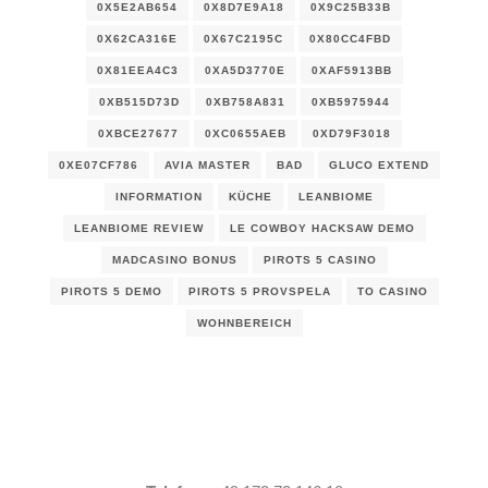
0X5E2AB654
0X8D7E9A18
0X9C25B33B
0X62CA316E
0X67C2195C
0X80CC4FBD
0X81EEA4C3
0XA5D3770E
0XAF5913BB
0XB515D73D
0XB758A831
0XB5975944
0XBCE27677
0XC0655AEB
0XD79F3018
0XE07CF786
AVIA MASTER
BAD
GLUCO EXTEND
INFORMATION
KÜCHE
LEANBIOME
LEANBIOME REVIEW
LE COWBOY HACKSAW DEMO
MADCASINO BONUS
PIROTS 5 CASINO
PIROTS 5 DEMO
PIROTS 5 PROVSPELA
TO CASINO
WOHNBEREICH