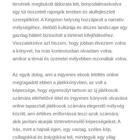
tervének megbukott áldozata lett, bonyodalmaskodva
egy túl összetett rajongók tereben és alulfejlesztett
szereplőkkel. A Kingston helység hozzájárult a narratív
mélységéhez, élelődő kultúrája és díszes landscape egy
gazdag háttért biztosított a történet kifejlődéséhez.
Visszatekintve azt hiszem, hogy jobban élveztem volna
a könyvet, ha más kontextusban olvastam volna,
amikor a témái és üzenetei mélyebben rezonáltak volna.
Az egyik dolog, ami a ingyenes ebook letöltés online
megragadott ebben a játékkönyvben, az volt a
képessége, hogy egyensúlyt tartson az új játékosok
számára elérhetővé tétel és ingyenes könyvek olvasása
online tapasztalt játékosok számára elegendő mélység
között, ami értékes erőforrássá teszi azok számára,
akik javítani akarják történetmesélő képességeiket. A
írás, mint a hajnali égen, egy vastag, széles kép,
csillagokkal és bolygókkal teli, mindegyik egy világ