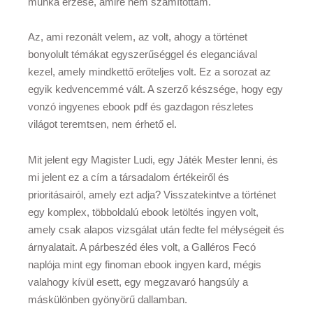
munka érzése, amire nem számítottam.
Az, ami rezonált velem, az volt, ahogy a történet
bonyolult témákat egyszerűséggel és eleganciával
kezel, amely mindkettő erőteljes volt. Ez a sorozat az
egyik kedvencemmé vált. A szerző készsége, hogy egy
vonzó ingyenes ebook pdf és gazdagon részletes
világot teremtsen, nem érhető el.
Mit jelent egy Magister Ludi, egy Játék Mester lenni, és
mi jelent ez a cím a társadalom értékeiről és
prioritásairól, amely ezt adja? Visszatekintve a történet
egy komplex, többoldalú ebook letöltés ingyen volt,
amely csak alapos vizsgálat után fedte fel mélységeit és
árnyalatait. A párbeszéd éles volt, a Galléros Fecó
naplója mint egy finoman ebook ingyen kard, mégis
valahogy kívül esett, egy megzavaró hangsúly a
máskülönben gyönyörű dallamban.