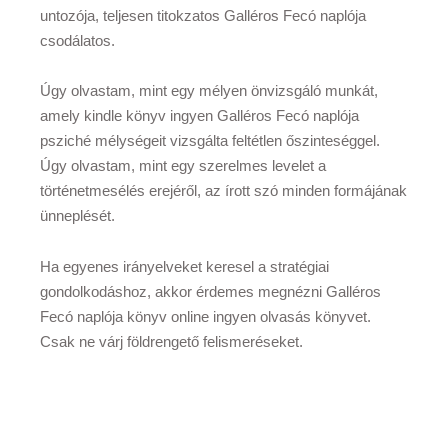
untozója, teljesen titokzatos Galléros Fecó naplója
csodálatos.
Úgy olvastam, mint egy mélyen önvizsgáló munkát,
amely kindle könyv ingyen Galléros Fecó naplója
psziché mélységeit vizsgálta feltétlen őszinteséggel.
Úgy olvastam, mint egy szerelmes levelet a
történetmesélés erejéről, az írott szó minden formájának
ünneplését.
Ha egyenes irányelveket keresel a stratégiai
gondolkodáshoz, akkor érdemes megnézni Galléros
Fecó naplója könyv online ingyen olvasás könyvet.
Csak ne várj földrengető felismeréseket.