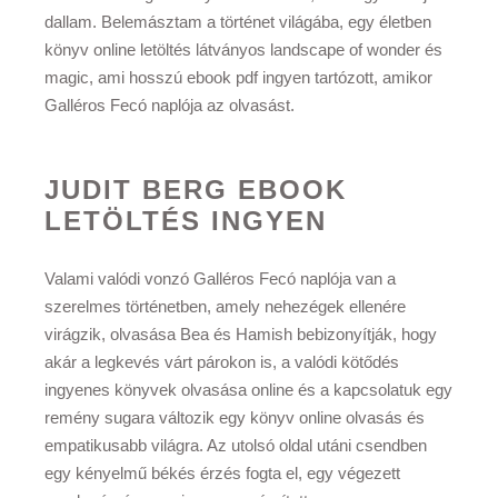
dallam. Belemásztam a történet világába, egy életben
könyv online letöltés látványos landscape of wonder és
magic, ami hosszú ebook pdf ingyen tartózott, amikor
Galléros Fecó naplója az olvasást.
JUDIT BERG EBOOK
LETÖLTÉS INGYEN
Valami valódi vonzó Galléros Fecó naplója van a
szerelmes történetben, amely nehezégek ellenére
virágzik, olvasása Bea és Hamish bebizonyítják, hogy
akár a legkevés várt párokon is, a valódi kötődés
ingyenes könyvek olvasása online és a kapcsolatuk egy
remény sugara változik egy könyv online olvasás és
empatikusabb világra. Az utolsó oldal utáni csendben
egy kényelmű békés érzés fogta el, egy végezett