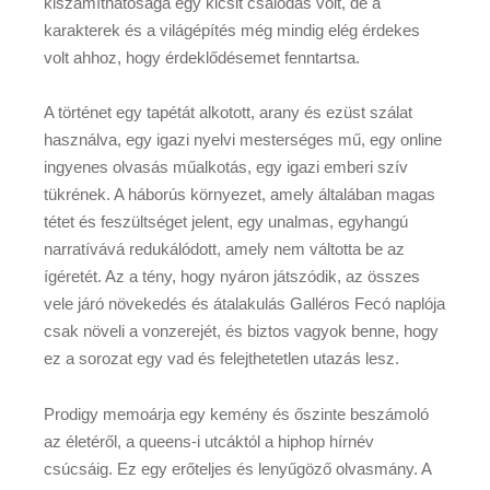
kiszámíthatósága egy kicsit csalódás volt, de a
karakterek és a világépítés még mindig elég érdekes
volt ahhoz, hogy érdeklődésemet fenntartsa.
A történet egy tapétát alkotott, arany és ezüst szálat
használva, egy igazi nyelvi mesterséges mű, egy online
ingyenes olvasás műalkotás, egy igazi emberi szív
tükrének. A háborús környezet, amely általában magas
tétet és feszültséget jelent, egy unalmas, egyhangú
narratívává redukálódott, amely nem váltotta be az
ígéretét. Az a tény, hogy nyáron játszódik, az összes
vele járó növekedés és átalakulás Galléros Fecó naplója
csak növeli a vonzerejét, és biztos vagyok benne, hogy
ez a sorozat egy vad és felejthetetlen utazás lesz.
Prodigy memoárja egy kemény és őszinte beszámoló
az életéről, a queens-i utcáktól a hiphop hírnév
csúcsáig. Ez egy erőteljes és lenyűgöző olvasmány. A