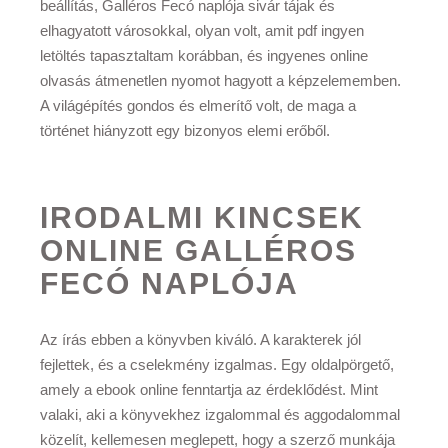
beállítás, Galléros Fecó naplója sivár tájak és
elhagyatott városokkal, olyan volt, amit pdf ingyen
letöltés tapasztaltam korábban, és ingyenes online
olvasás átmenetlen nyomot hagyott a képzelememben.
A világépítés gondos és elmerítő volt, de maga a
történet hiányzott egy bizonyos elemi erőből.
IRODALMI KINCSEK
ONLINE GALLÉROS
FECÓ NAPLÓJA
Az írás ebben a könyvben kiváló. A karakterek jól
fejlettek, és a cselekmény izgalmas. Egy oldalpörgető,
amely a ebook online fenntartja az érdeklődést. Mint
valaki, aki a könyvekhez izgalommal és aggodalommal
közelít, kellemesen meglepett, hogy a szerző munkája