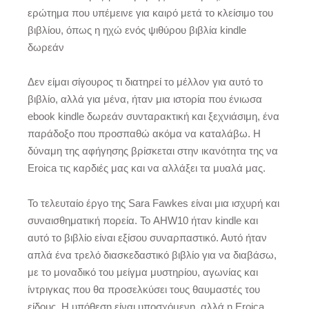
ερώτημα που υπέμεινε για καιρό μετά το κλείσιμο του
βιβλίου, όπως η ηχώ ενός ψιθύρου βιβλία kindle
δωρεάν
Δεν είμαι σίγουρος τι διατηρεί το μέλλον για αυτό το
βιβλίο, αλλά για μένα, ήταν μια ιστορία που ένιωσα
ebook kindle δωρεάν συνταρακτική και ξεχνιάσιμη, ένα
παράδοξο που προσπαθώ ακόμα να καταλάβω. Η
δύναμη της αφήγησης βρίσκεται στην ικανότητα της να
Eroica τις καρδιές μας και να αλλάξει τα μυαλά μας.
Το τελευταίο έργο της Sara Fawkes είναι μια ισχυρή και
συναισθηματική πορεία. Το AHW10 ήταν kindle και
αυτό το βιβλίο είναι εξίσου συναρπαστικό. Αυτό ήταν
απλά ένα τρελό διασκεδαστικό βιβλίο για να διαβάσω,
με το μοναδικό του μείγμα μυστηρίου, αγωνίας και
ίντριγκας που θα προσελκύσει τους θαυμαστές του
είδους. Η υπόθεση είναι υποσχόμενη, αλλά η Eroica