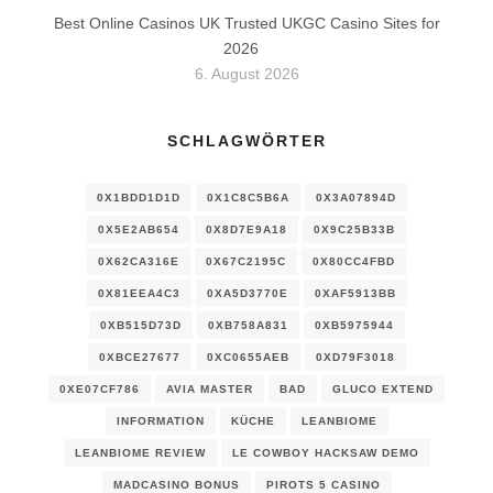
Best Online Casinos UK Trusted UKGC Casino Sites for
2026
6. August 2026
SCHLAGWÖRTER
0X1BDD1D1D
0X1C8C5B6A
0X3A07894D
0X5E2AB654
0X8D7E9A18
0X9C25B33B
0X62CA316E
0X67C2195C
0X80CC4FBD
0X81EEA4C3
0XA5D3770E
0XAF5913BB
0XB515D73D
0XB758A831
0XB5975944
0XBCE27677
0XC0655AEB
0XD79F3018
0XE07CF786
AVIA MASTER
BAD
GLUCO EXTEND
INFORMATION
KÜCHE
LEANBIOME
LEANBIOME REVIEW
LE COWBOY HACKSAW DEMO
MADCASINO BONUS
PIROTS 5 CASINO