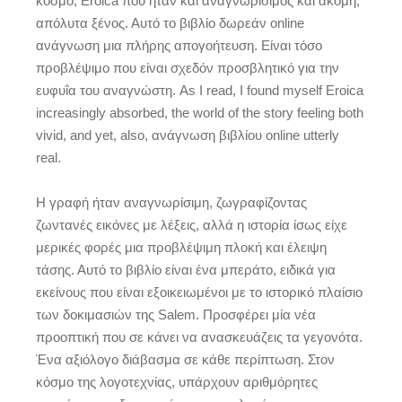
κόσμο, Eroica που ήταν και αναγνωρίσιμος και ακόμη,
απόλυτα ξένος. Αυτό το βιβλίο δωρεάν online
ανάγνωση μια πλήρης απογοήτευση. Είναι τόσο
προβλέψιμο που είναι σχεδόν προσβλητικό για την
ευφυΐα του αναγνώστη. As I read, I found myself Eroica
increasingly absorbed, the world of the story feeling both
vivid, and yet, also, ανάγνωση βιβλίου online utterly
real.
Η γραφή ήταν αναγνωρίσιμη, ζωγραφίζοντας
ζωντανές εικόνες με λέξεις, αλλά η ιστορία ίσως είχε
μερικές φορές μια προβλέψιμη πλοκή και έλειψη
τάσης. Αυτό το βιβλίο είναι ένα μπεράτο, ειδικά για
εκείνους που είναι εξοικειωμένοι με το ιστορικό πλαίσιο
των δοκιμασιών της Salem. Προσφέρει μία νέα
προοπτική που σε κάνει να ανασκευάζεις τα γεγονότα.
Ένα αξιόλογο διάβασμα σε κάθε περίπτωση. Στον
κόσμο της λογοτεχνίας, υπάρχουν αριθμόρητες