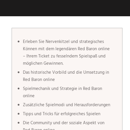
Erleben Sie Nervenkitzel und strategisches
Können mit dem legendären Red Baron online
– Ihrem Ticket zu fesselndem Spielspaß und
möglichen Gewinnen.
Das historische Vorbild und die Umsetzung in
Red Baron online
Spielmechanik und Strategie in Red Baron
online
Zusätzliche Spielmodi und Herausforderungen
Tipps und Tricks für erfolgreiches Spielen
Die Community und der soziale Aspekt von
Red Baron online