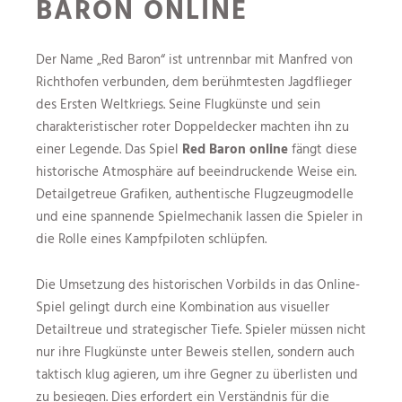
BARON ONLINE
Der Name „Red Baron“ ist untrennbar mit Manfred von
Richthofen verbunden, dem berühmtesten Jagdflieger
des Ersten Weltkriegs. Seine Flugkünste und sein
charakteristischer roter Doppeldecker machten ihn zu
einer Legende. Das Spiel
Red Baron online
fängt diese
historische Atmosphäre auf beeindruckende Weise ein.
Detailgetreue Grafiken, authentische Flugzeugmodelle
und eine spannende Spielmechanik lassen die Spieler in
die Rolle eines Kampfpiloten schlüpfen.
Die Umsetzung des historischen Vorbilds in das Online-
Spiel gelingt durch eine Kombination aus visueller
Detailtreue und strategischer Tiefe. Spieler müssen nicht
nur ihre Flugkünste unter Beweis stellen, sondern auch
taktisch klug agieren, um ihre Gegner zu überlisten und
zu besiegen. Dies erfordert ein Verständnis für die