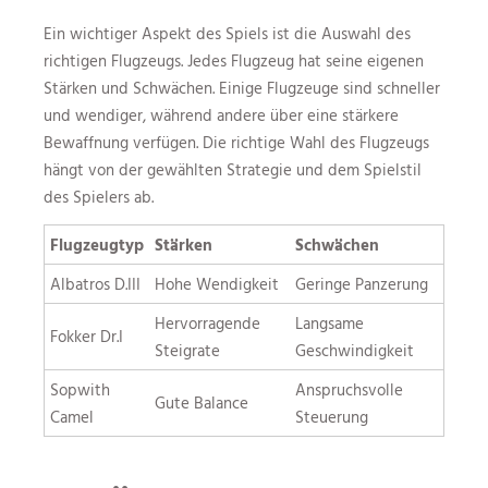
Ein wichtiger Aspekt des Spiels ist die Auswahl des
richtigen Flugzeugs. Jedes Flugzeug hat seine eigenen
Stärken und Schwächen. Einige Flugzeuge sind schneller
und wendiger, während andere über eine stärkere
Bewaffnung verfügen. Die richtige Wahl des Flugzeugs
hängt von der gewählten Strategie und dem Spielstil
des Spielers ab.
Flugzeugtyp
Stärken
Schwächen
Albatros D.III
Hohe Wendigkeit
Geringe Panzerung
Hervorragende
Langsame
Fokker Dr.I
Steigrate
Geschwindigkeit
Sopwith
Anspruchsvolle
Gute Balance
Camel
Steuerung