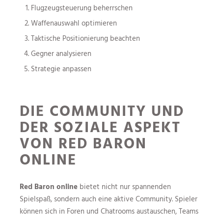
Flugzeugsteuerung beherrschen
Waffenauswahl optimieren
Taktische Positionierung beachten
Gegner analysieren
Strategie anpassen
DIE COMMUNITY UND
DER SOZIALE ASPEKT
VON RED BARON
ONLINE
Red Baron online
bietet nicht nur spannenden
Spielspaß, sondern auch eine aktive Community. Spieler
können sich in Foren und Chatrooms austauschen, Teams