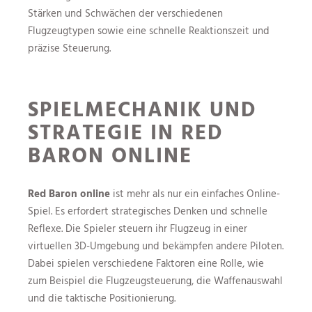
Stärken und Schwächen der verschiedenen
Flugzeugtypen sowie eine schnelle Reaktionszeit und
präzise Steuerung.
SPIELMECHANIK UND
STRATEGIE IN RED
BARON ONLINE
Red Baron online
ist mehr als nur ein einfaches Online-
Spiel. Es erfordert strategisches Denken und schnelle
Reflexe. Die Spieler steuern ihr Flugzeug in einer
virtuellen 3D-Umgebung und bekämpfen andere Piloten.
Dabei spielen verschiedene Faktoren eine Rolle, wie
zum Beispiel die Flugzeugsteuerung, die Waffenauswahl
und die taktische Positionierung.