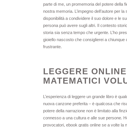
parte di me, un promemoria del potere della fic
nostra memoria. L’impegno dell’autore per la sc
disponibilità a condividere il suo dolore e le sue
persona può avere sugli altri. Il contesto stor
storia sia senza tempo che urgente. L’ho pres
gioiello nascosto che consiglierei a chiunque 
frustrante.
LEGGERE ONLINE 
MATEMATICI VOL
L’esperienza di leggere un grande libro è qual
nuova canzone preferita – è qualcosa che risu
potere della narrazione non è limitato alla finz
connesso a una cultura e alle sue persone. Ho a
provocatori, ebook gratis online se a volte l