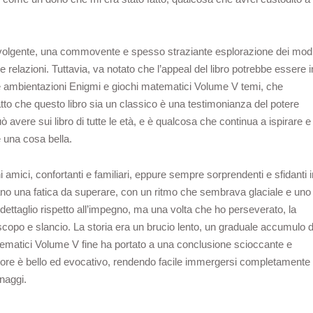
onvolgente, una commovente e spesso straziante esplorazione dei mod
 relazioni. Tuttavia, va notato che l’appeal del libro potrebbe essere i
e ambientazioni Enigmi e giochi matematici Volume V temi, che
atto che questo libro sia un classico è una testimonianza del potere
ò avere sui libro di tutte le età, e è qualcosa che continua a ispirare e
 è una cosa bella.
 amici, confortanti e familiari, eppure sempre sorprendenti e sfidanti i
rano una fatica da superare, con un ritmo che sembrava glaciale e uno
l dettaglio rispetto all’impegno, ma una volta che ho perseverato, la
 scopo e slancio. La storia era un brucio lento, un graduale accumulo d
ematici Volume V fine ha portato a una conclusione scioccante e
autore è bello ed evocativo, rendendo facile immergersi completamente
naggi.