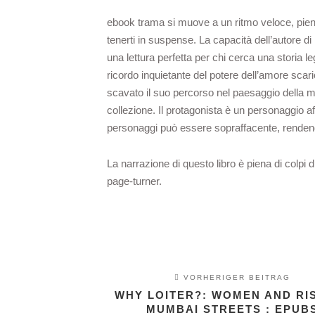
ebook trama si muove a un ritmo veloce, pie
tenerti in suspense. La capacità dell’autore 
una lettura perfetta per chi cerca una storia 
ricordo inquietante del potere dell’amore sca
scavato il suo percorso nel paesaggio della m
collezione. Il protagonista è un personaggio aff
personaggi può essere sopraffacente, rendendo u
La narrazione di questo libro è piena di colpi 
page-turner.
VORHERIGER BEITRAG
WHY LOITER?: WOMEN AND RI
MUMBAI STREETS : EPUB