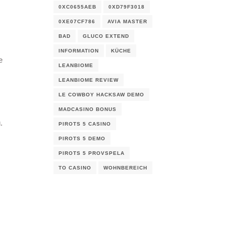
0XC0655AEB
0XD79F3018
0XE07CF786
AVIA MASTER
BAD
GLUCO EXTEND
INFORMATION
KÜCHE
e
LEANBIOME
LEANBIOME REVIEW
LE COWBOY HACKSAW DEMO
MADCASINO BONUS
.
PIROTS 5 CASINO
PIROTS 5 DEMO
PIROTS 5 PROVSPELA
TO CASINO
WOHNBEREICH