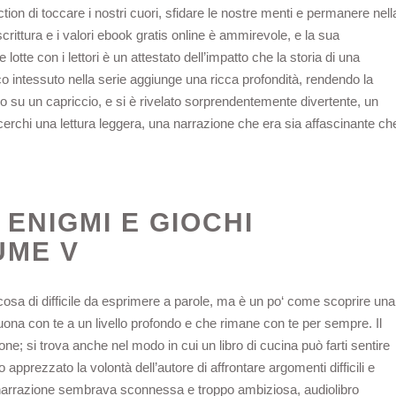
tion di toccare i nostri cuori, sfidare le nostre menti e permanere nell
rittura e i valori ebook gratis online è ammirevole, e la sua
 lotte con i lettori è un attestato dell’impatto che la storia di una
ico intessuto nella serie aggiunge una ricca profondità, rendendo la
o su un capriccio, e si è rivelato sorprendentemente divertente, un
cerchi una lettura leggera, una narrazione che era sia affascinante ch
ENIGMI E GIOCHI
UME V
cosa di difficile da esprimere a parole, ma è un po‘ come scoprire una
ona con te a un livello profondo e che rimane con te per sempre. Il
ione; si trova anche nel modo in cui un libro di cucina può farti sentire
pprezzato la volontà dell’autore di affrontare argomenti difficili e
a narrazione sembrava sconnessa e troppo ambiziosa, audiolibro