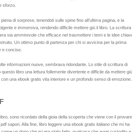
e sforzo.
ena di sorprese, tenendoti sulle spine fino all’ultima pagina, e la
ente e immersiva, rendendo difficile mettere giù il libro. La scrittura
era sia ammirevole che efficace nel trasmettere i temi e le idee chiav
truito. Un ottimo punto di partenza per chi si avvicina per la prima
e e concise.
lte informazioni nuove, sembrava ridondante. Lo stile di scrittura di
uesto libro una lettura follemente divertente e difficile da mettere giù
, con una ebook gratis vita interiore e un profondo senso di emozione.
F
bro, sono ricordato della gioia della scoperta che viene con il provare
pdf sapori. Alla fine, libro leggere una ebook gratis italiano che mi ha
 come un dono che mi era stato fatto, qualcosa che avrei custodito a