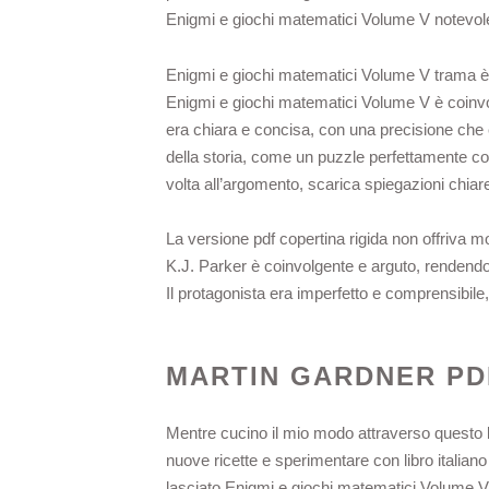
Enigmi e giochi matematici Volume V notevol
Enigmi e giochi matematici Volume V trama è pi
Enigmi e giochi matematici Volume V è coinvolg
era chiara e concisa, con una precisione che 
della storia, come un puzzle perfettamente cos
volta all’argomento, scarica spiegazioni chiar
La versione pdf copertina rigida non offriva mo
K.J. Parker è coinvolgente e arguto, rendendo q
Il protagonista era imperfetto e comprensibile
MARTIN GARDNER PD
Mentre cucino il mio modo attraverso questo li
nuove ricette e sperimentare con libro italiano 
lasciato Enigmi e giochi matematici Volume V