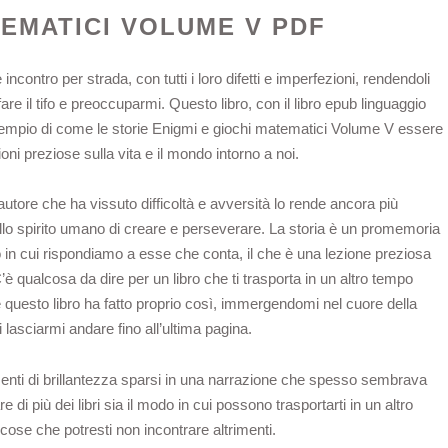
TEMATICI VOLUME V PDF
ontro per strada, con tutti i loro difetti e imperfezioni, rendendoli
are il tifo e preoccuparmi. Questo libro, con il libro epub linguaggio
e esempio di come le storie Enigmi e giochi matematici Volume V essere
oni preziose sulla vita e il mondo intorno a noi.
n autore che ha vissuto difficoltà e avversità lo rende ancora più
llo spirito umano di creare e perseverare. La storia è un promemoria
o in cui rispondiamo a esse che conta, il che è una lezione preziosa
è qualcosa da dire per un libro che ti trasporta in un altro tempo
questo libro ha fatto proprio così, immergendomi nel cuore della
 lasciarmi andare fino all’ultima pagina.
omenti di brillantezza sparsi in una narrazione che spesso sembrava
 di più dei libri sia il modo in cui possono trasportarti in un altro
ose che potresti non incontrare altrimenti.