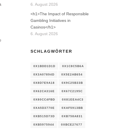
a
6. August 2026
<h1>The Impact of Responsible
Gambling Initiatives in
Casinos</h1>
6. August 2026
e
SCHLAGWÖRTER
0X1BDD1D1D
0X1C8C5B6A
0X3A07894D
0X5E2AB654
0X8D7E9A18
0X9C25B33B
0X62CA316E
0X67C2195C
0X80CC4FBD
0X81EEA4C3
0XA5D3770E
0XAF5913BB
0XB515D73D
0XB758A831
0XB5975944
0XBCE27677