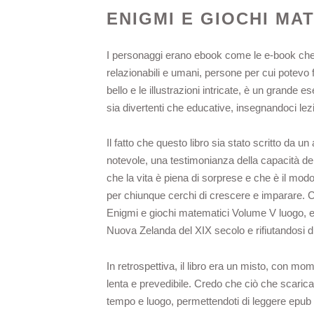
ENIGMI E GIOCHI MA
I personaggi erano ebook come le e-book che inc
relazionabili e umani, persone per cui potevo f
bello e le illustrazioni intricate, è un grand
sia divertenti che educative, insegnandoci lezi
Il fatto che questo libro sia stato scritto da u
notevole, una testimonianza della capacità de
che la vita è piena di sorprese e che è il mod
per chiunque cerchi di crescere e imparare. C’
Enigmi e giochi matematici Volume V luogo, e 
Nuova Zelanda del XIX secolo e rifiutandosi di
In retrospettiva, il libro era un misto, con m
lenta e prevedibile. Credo che ciò che scaricare
tempo e luogo, permettendoti di leggere epub c