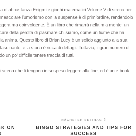
na di abbastanza Enigmi e giochi matematici Volume V di scena per
di mescolare l’umorismo con la suspense è di prim’ordine, rendendolo
leggera ma coinvolgente. È un libro che rimarrà nella mia mente, un
ricare della perdita di plasmare chi siamo, come un fiume che ha
ia anima. Questo libro di Brian Lucy è un solido aggiunto alla sua
ascinante, e la storia è ricca di dettagli. Tuttavia, il gran numero di
n po‘ difficile tenere traccia di tutti.
di scena che ti tengono in sospeso leggere alla fine, ed è un e-book
NÄCHSTER BEITRAG
SK ON
BINGO STRATEGIES AND TIPS FOR
S
SUCCESS