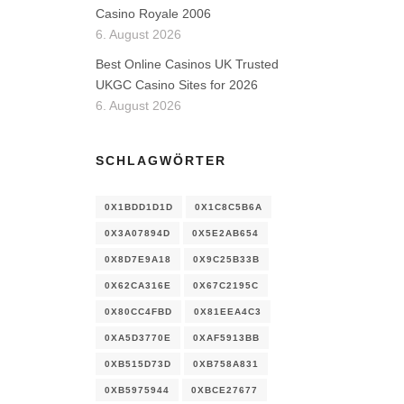
Casino Royale 2006
6. August 2026
Best Online Casinos UK Trusted
UKGC Casino Sites for 2026
6. August 2026
SCHLAGWÖRTER
0X1BDD1D1D
0X1C8C5B6A
0X3A07894D
0X5E2AB654
0X8D7E9A18
0X9C25B33B
0X62CA316E
0X67C2195C
0X80CC4FBD
0X81EEA4C3
0XA5D3770E
0XAF5913BB
0XB515D73D
0XB758A831
0XB5975944
0XBCE27677