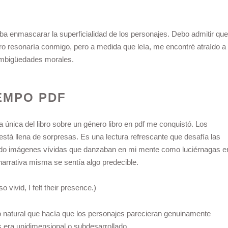
aba enmascarar la superficialidad de los personajes. Debo admitir que
libro resonaría conmigo, pero a medida que leía, me encontré atraído a
ambigüedades morales.
EMPO PDF
a única del libro sobre un género libro en pdf me conquistó. Los
está llena de sorpresas. Es una lectura refrescante que desafía las
ando imágenes vívidas que danzaban en mi mente como luciérnagas e
arrativa misma se sentía algo predecible.
 vivid, I felt their presence.)
lujo natural que hacía que los personajes parecieran genuinamente
es era unidimensional o subdesarrollado.