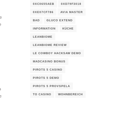
0XC0655AEB
0XD79F3018
0XE07CF786
AVIA MASTER
e
BAD
GLUCO EXTEND
e
INFORMATION
KÜCHE
LEANBIOME
LEANBIOME REVIEW
LE COWBOY HACKSAW DEMO
MADCASINO BONUS
PIROTS 5 CASINO
PIROTS 5 DEMO
PIROTS 5 PROVSPELA
o
TO CASINO
WOHNBEREICH
e