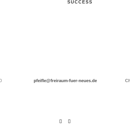
SUCCESS
0
pfeifle@freiraum-fuer-neues.de
Ch