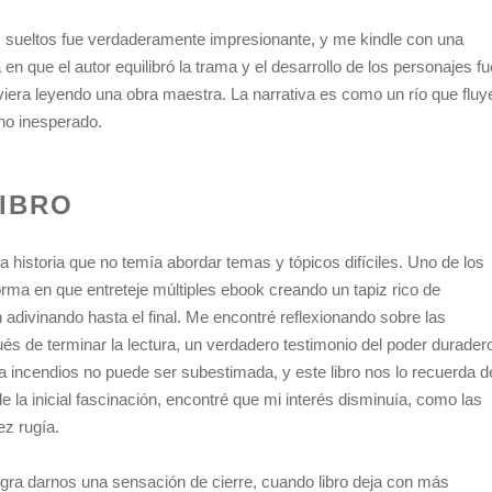
s sueltos fue verdaderamente impresionante, y me kindle con una
n que el autor equilibró la trama y el desarrollo de los personajes fu
viera leyendo una obra maestra. La narrativa es como un río que fluy
ino inesperado.
LIBRO
una historia que no temía abordar temas y tópicos difíciles. Uno de los
orma en que entreteje múltiples ebook creando un tapiz rico de
adivinando hasta el final. Me encontré reflexionando sobre las
s de terminar la lectura, un verdadero testimonio del poder durader
tra incendios no puede ser subestimada, y este libro nos lo recuerda d
la inicial fascinación, encontré que mi interés disminuía, como las
z rugía.
logra darnos una sensación de cierre, cuando libro deja con más