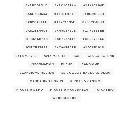
0X1BDD1D1D
0X1C8C5B6A
0X3A07894D
0X5E2AB654
0X8D7E9A18
0X9C25B33B
0X62CA316E
0X67C2195C
0X80CC4FBD
0X81EEA4C3
0XA5D3770E
0XAF5913BB
0XB515D73D
0XB758A831
0XB5975944
0XBCE27677
0XC0655AEB
0XD79F3018
0XE07CF786
AVIA MASTER
BAD
GLUCO EXTEND
INFORMATION
KÜCHE
LEANBIOME
LEANBIOME REVIEW
LE COWBOY HACKSAW DEMO
MADCASINO BONUS
PIROTS 5 CASINO
PIROTS 5 DEMO
PIROTS 5 PROVSPELA
TO CASINO
WOHNBEREICH