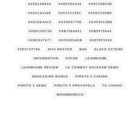
0X5E2AB654
0X8D7E9A18
0X9C25B33B
0X62CA316E
0X67C2195C
0X80CC4FBD
0X81EEA4C3
0XA5D3770E
0XAF5913BB
0XB515D73D
0XB758A831
0XB5975944
0XBCE27677
0XC0655AEB
0XD79F3018
0XE07CF786
AVIA MASTER
BAD
GLUCO EXTEND
INFORMATION
KÜCHE
LEANBIOME
LEANBIOME REVIEW
LE COWBOY HACKSAW DEMO
MADCASINO BONUS
PIROTS 5 CASINO
PIROTS 5 DEMO
PIROTS 5 PROVSPELA
TO CASINO
WOHNBEREICH