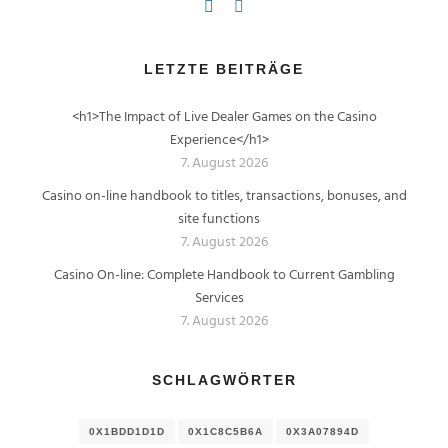
LETZTE BEITRÄGE
<h1>The Impact of Live Dealer Games on the Casino
Experience</h1>
7. August 2026
Casino on-line handbook to titles, transactions, bonuses, and
site functions
7. August 2026
Casino On-line: Complete Handbook to Current Gambling
Services
7. August 2026
SCHLAGWÖRTER
0X1BDD1D1D
0X1C8C5B6A
0X3A07894D