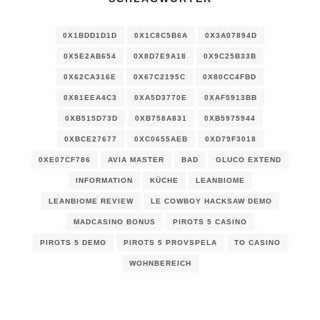
0X1BDD1D1D
0X1C8C5B6A
0X3A07894D
0X5E2AB654
0X8D7E9A18
0X9C25B33B
0X62CA316E
0X67C2195C
0X80CC4FBD
0X81EEA4C3
0XA5D3770E
0XAF5913BB
0XB515D73D
0XB758A831
0XB5975944
0XBCE27677
0XC0655AEB
0XD79F3018
0XE07CF786
AVIA MASTER
BAD
GLUCO EXTEND
INFORMATION
KÜCHE
LEANBIOME
LEANBIOME REVIEW
LE COWBOY HACKSAW DEMO
MADCASINO BONUS
PIROTS 5 CASINO
PIROTS 5 DEMO
PIROTS 5 PROVSPELA
TO CASINO
WOHNBEREICH