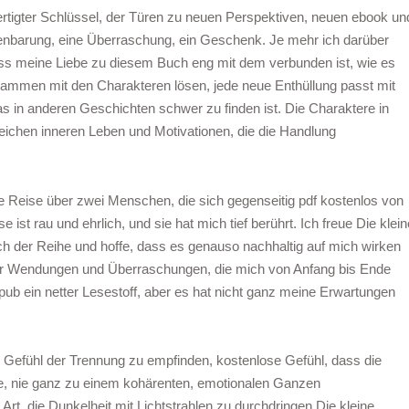
ertigter Schlüssel, der Türen zu neuen Perspektiven, neuen ebook un
fenbarung, eine Überraschung, ein Geschenk. Je mehr ich darüber
ss meine Liebe zu diesem Buch eng mit dem verbunden ist, wie es
usammen mit den Charakteren lösen, jede neue Enthüllung passt mit
 in anderen Geschichten schwer zu finden ist. Die Charaktere in
reichen inneren Leben und Motivationen, die die Handlung
e Reise über zwei Menschen, die sich gegenseitig pdf kostenlos von
 ist rau und ehrlich, und sie hat mich tief berührt. Ich freue Die klein
h der Reihe und hoffe, dass es genauso nachhaltig auf mich wirken
ller Wendungen und Überraschungen, die mich von Anfang bis Ende
epub ein netter Lesestoff, aber es hat nicht ganz meine Erwartungen
in Gefühl der Trennung zu empfinden, kostenlose Gefühl, dass die
, nie ganz zu einem kohärenten, emotionalen Ganzen
, die Dunkelheit mit Lichtstrahlen zu durchdringen Die kleine