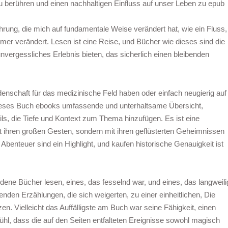
u berühren und einen nachhaltigen Einfluss auf unser Leben zu epub
hrung, die mich auf fundamentale Weise verändert hat, wie ein Fluss,
immer verändert. Lesen ist eine Reise, und Bücher wie dieses sind die
 unvergessliches Erlebnis bieten, das sicherlich einen bleibenden
idenschaft für das medizinische Feld haben oder einfach neugierig auf
 dieses Buch ebooks umfassende und unterhaltsame Übersicht,
ils, die Tiefe und Kontext zum Thema hinzufügen. Es ist eine
mit ihren großen Gesten, sondern mit ihren geflüsterten Geheimnissen
enteuer sind ein Highlight, und kaufen historische Genauigkeit ist
edene Bücher lesen, eines, das fesselnd war, und eines, das langweili
erenden Erzählungen, die sich weigerten, zu einer einheitlichen, Die
n. Vielleicht das Auffälligste am Buch war seine Fähigkeit, einen
hl, dass die auf den Seiten entfalteten Ereignisse sowohl magisch