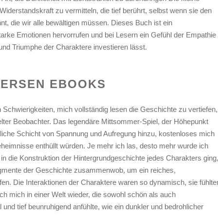
iderstandskraft zu vermitteln, die tief berührt, selbst wenn sie den
, die wir alle bewältigen müssen. Dieses Buch ist ein
 starke Emotionen hervorrufen und bei Lesern ein Gefühl der Empathie
nd Triumphe der Charaktere investieren lässt.
DERSEN EBOOKS
 Schwierigkeiten, mich vollständig lesen die Geschichte zu vertiefen,
pelter Beobachter. Das legendäre Mittsommer-Spiel, der Höhepunkt
zliche Schicht von Spannung und Aufregung hinzu, kostenloses mich
heimnisse enthüllt würden. Je mehr ich las, desto mehr wurde ich
e in die Konstruktion der Hintergrundgeschichte jedes Charakters ging
ragmente der Geschichte zusammenwob, um ein reiches,
fen. Die Interaktionen der Charaktere waren so dynamisch, sie fühlte
 ich mich in einer Welt wieder, die sowohl schön als auch
al und tief beunruhigend anfühlte, wie ein dunkler und bedrohlicher