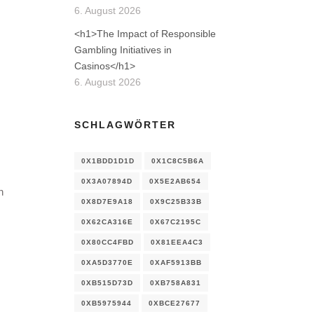
6. August 2026
<h1>The Impact of Responsible
Gambling Initiatives in
Casinos</h1>
6. August 2026
SCHLAGWÖRTER
0X1BDD1D1D
0X1C8C5B6A
0X3A07894D
0X5E2AB654
n
0X8D7E9A18
0X9C25B33B
0X62CA316E
0X67C2195C
0X80CC4FBD
0X81EEA4C3
0XA5D3770E
0XAF5913BB
0XB515D73D
0XB758A831
0XB5975944
0XBCE27677