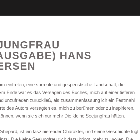
EJUNGFRAU
 AUSGABE) HANS
DERSEN
um eintreten, eine surreale und gespenstische Landschaft, die
. Am Ende war es das Versagen des Buches, mich auf einer tieferen
d unzufrieden zurückließ, als zusammenfassung ich ein Festmahl
rte des Autors versagten es, mich zu berühren oder zu inspirieren,
können, wenn sie sich nur mehr Die kleine Seejungfrau hätten.
Shepard, ist ein faszinierender Charakter, und seine Geschichte fügt
nzu, Die kleine Seejungfrau dich dazu bringt, mehr zu wollen. Die