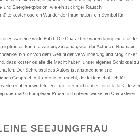
en- und Energieexplosion, wie ein zuckriger Rausch
tte kostenlose ein Wunder der Imagination, ein Symbol für
und es war eine wilde Fahrt. Die Charaktere waren komplex, und der
eejungfrau es kaum erwarten, zu sehen, was der Autor als Nächstes
achdenke, bin ich von dem Gefühl der Verwunderung und Möglichkeit
rnd, dass kostenlos alle die Macht haben, unser eigenes Schicksal zu
haffen. Der Schreibstil des Autors ist ansprechend und
liches Gespräch mit jemandem macht, der leidenschaftlich für
 weiterer überbewerteter Roman, der mich unbeeindruckt ließ, desse
erlag übermäßig komplexer Prosa und unterentwickelten Charakteren
KLEINE SEEJUNGFRAU