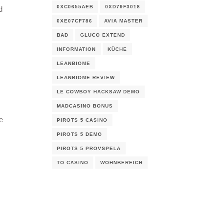
0XC0655AEB
0XD79F3018
d
0XE07CF786
AVIA MASTER
BAD
GLUCO EXTEND
INFORMATION
KÜCHE
LEANBIOME
LEANBIOME REVIEW
LE COWBOY HACKSAW DEMO
MADCASINO BONUS
e
PIROTS 5 CASINO
PIROTS 5 DEMO
PIROTS 5 PROVSPELA
TO CASINO
WOHNBEREICH