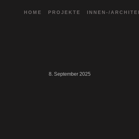
HOME
PROJEKTE
INNEN-/ARCHIT
8. September 2025