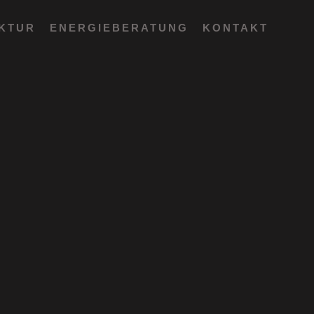
EKTUR
ENERGIEBERATUNG
KONTAKT