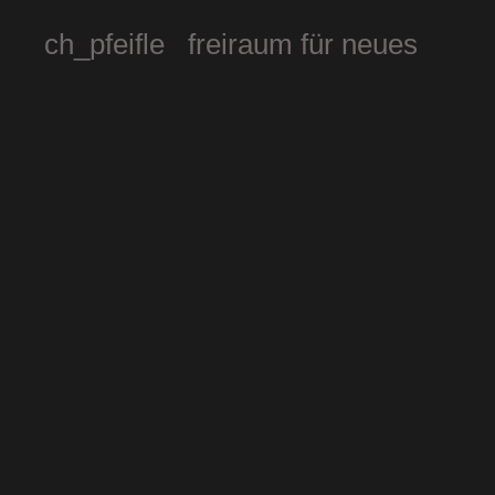
ch_pfeifle freiraum für neues