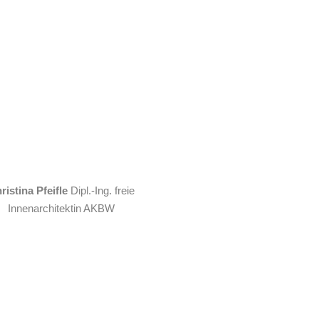
ristina Pfeifle
Dipl.-Ing. freie
Innenarchitektin AKBW