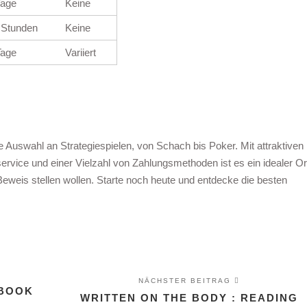
Tage
Keine
 Stunden
Keine
Tage
Variiert
 Auswahl an Strategiespielen, von Schach bis Poker. Mit attraktiven
vice und einer Vielzahl von Zahlungsmethoden ist es ein idealer Or
r Beweis stellen wollen. Starte noch heute und entdecke die besten
NÄCHSTER BEITRAG
EBOOK
WRITTEN ON THE BODY : READING