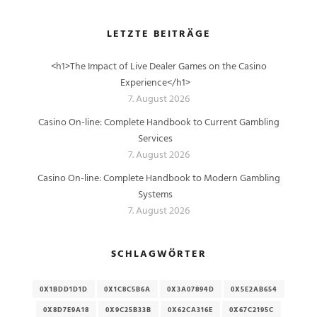
LETZTE BEITRÄGE
<h1>The Impact of Live Dealer Games on the Casino
Experience</h1>
7. August 2026
Casino On-line: Complete Handbook to Current Gambling
Services
7. August 2026
Casino On-line: Complete Handbook to Modern Gambling
Systems
7. August 2026
SCHLAGWÖRTER
0X1BDD1D1D
0X1C8C5B6A
0X3A07894D
0X5E2AB654
0X8D7E9A18
0X9C25B33B
0X62CA316E
0X67C2195C