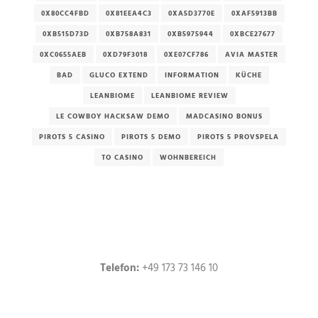
0X80CC4FBD
0X81EEA4C3
0XA5D3770E
0XAF5913BB
0XB515D73D
0XB758A831
0XB5975944
0XBCE27677
0XC0655AEB
0XD79F3018
0XE07CF786
AVIA MASTER
BAD
GLUCO EXTEND
INFORMATION
KÜCHE
LEANBIOME
LEANBIOME REVIEW
LE COWBOY HACKSAW DEMO
MADCASINO BONUS
PIROTS 5 CASINO
PIROTS 5 DEMO
PIROTS 5 PROVSPELA
TO CASINO
WOHNBEREICH
Telefon:
+49 173 73 146 10