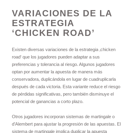
VARIACIONES DE LA
ESTRATEGIA
‘CHICKEN ROAD’
Existen diversas variaciones de la estrategia ‚chicken
road‘ que los jugadores pueden adaptar a sus
preferencias y tolerancia al riesgo. Algunos jugadores
optan por aumentar la apuesta de manera más
conservadora, duplicándola en lugar de cuadruplicarla
después de cada victoria. Esta variante reduce el riesgo
de pérdidas significativas, pero también disminuye el
potencial de ganancias a corto plazo.
Otros jugadores incorporan sistemas de martingale o
d’Alembert para ajustar la progresión de las apuestas. El
sistema de martingale implica duplicar la apuesta