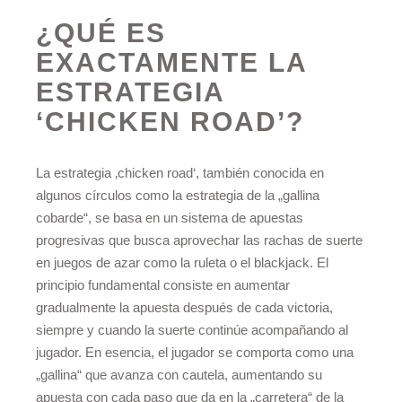
¿QUÉ ES
EXACTAMENTE LA
ESTRATEGIA
‘CHICKEN ROAD’?
La estrategia ‚chicken road‘, también conocida en
algunos círculos como la estrategia de la „gallina
cobarde“, se basa en un sistema de apuestas
progresivas que busca aprovechar las rachas de suerte
en juegos de azar como la ruleta o el blackjack. El
principio fundamental consiste en aumentar
gradualmente la apuesta después de cada victoria,
siempre y cuando la suerte continúe acompañando al
jugador. En esencia, el jugador se comporta como una
„gallina“ que avanza con cautela, aumentando su
apuesta con cada paso que da en la „carretera“ de la