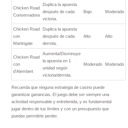
Duplica la apuesta
Chicken Road
después de cada
Bajo
Moderado
Conservadora
victoria.
Chicken Road
Duplica la apuesta
con
después de cada
Alto
Alto
Martingale
derrota.
Aumenta/Disminuye
Chicken Road
la apuesta en 1
con
Moderado
Moderado
unidad según
d’Alembert
victoria/derrota.
Recuerda que ninguna estrategia de casino puede
garantizar ganancias. El juego debe ser siempre una
actividad responsable y entretenida, y es fundamental
jugar dentro de tus límites y con un presupuesto que
puedas permitirte perder.