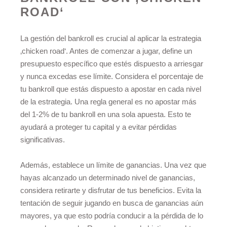
ROAD‘
La gestión del bankroll es crucial al aplicar la estrategia
‚chicken road‘. Antes de comenzar a jugar, define un
presupuesto específico que estés dispuesto a arriesgar
y nunca excedas ese límite. Considera el porcentaje de
tu bankroll que estás dispuesto a apostar en cada nivel
de la estrategia. Una regla general es no apostar más
del 1-2% de tu bankroll en una sola apuesta. Esto te
ayudará a proteger tu capital y a evitar pérdidas
significativas.
Además, establece un límite de ganancias. Una vez que
hayas alcanzado un determinado nivel de ganancias,
considera retirarte y disfrutar de tus beneficios. Evita la
tentación de seguir jugando en busca de ganancias aún
mayores, ya que esto podría conducir a la pérdida de lo