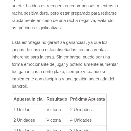
suerte. La idea es recoger las recompensas mientras la
racha positiva dure, pero estar preparado para retirarse
rápidamente en caso de una racha negativa, evitando
así pérdidas significativas.
Esta estrategia no garantiza ganancias, ya que los
juegos de casino están diseñados con una ventaja
inherente para la casa. Sin embargo, puede ser una
forma emocionante de jugar y potencialmente aumentar
tus ganancias a corto plazo, siempre y cuando se
implemente con disciplina y una gestión adecuada del
bankroll.
Apuesta Inicial
Resultado
Próxima Apuesta
1 Unidad
Victoria
2 Unidades
2 Unidades
Victoria
4 Unidades
4 Unidades
Victoria
8 Unidades