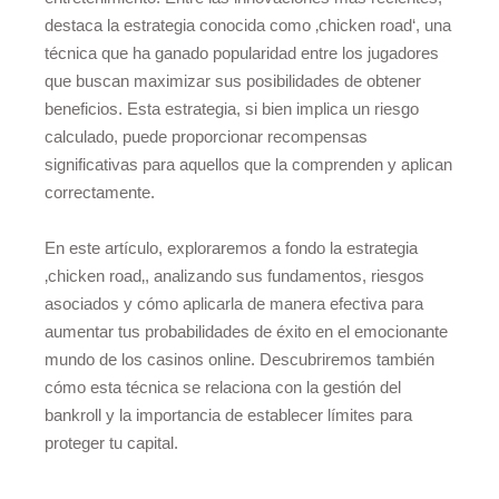
destaca la estrategia conocida como ‚chicken road‘, una
técnica que ha ganado popularidad entre los jugadores
que buscan maximizar sus posibilidades de obtener
beneficios. Esta estrategia, si bien implica un riesgo
calculado, puede proporcionar recompensas
significativas para aquellos que la comprenden y aplican
correctamente.
En este artículo, exploraremos a fondo la estrategia
‚
chicken road
‚, analizando sus fundamentos, riesgos
asociados y cómo aplicarla de manera efectiva para
aumentar tus probabilidades de éxito en el emocionante
mundo de los casinos online. Descubriremos también
cómo esta técnica se relaciona con la gestión del
bankroll y la importancia de establecer límites para
proteger tu capital.