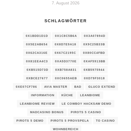
7. August 2026
SCHLAGWÖRTER
0X1BDD1D1D
0X1C8C5B6A
0X3A07894D
0X5E2AB654
0X8D7E9A18
0X9C25B33B
0X62CA316E
0X67C2195C
0X80CC4FBD
0X81EEA4C3
0XA5D3770E
0XAF5913BB
0XB515D73D
0XB758A831
0XB5975944
0XBCE27677
0XC0655AEB
0XD79F3018
0XE07CF786
AVIA MASTER
BAD
GLUCO EXTEND
INFORMATION
KÜCHE
LEANBIOME
LEANBIOME REVIEW
LE COWBOY HACKSAW DEMO
MADCASINO BONUS
PIROTS 5 CASINO
PIROTS 5 DEMO
PIROTS 5 PROVSPELA
TO CASINO
WOHNBEREICH