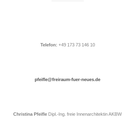
Telefon:
+49 173 73 146 10
pfeifle@freiraum-fuer-neues.de
Christina Pfeifle
Dipl.-Ing. freie Innenarchitektin AKBW