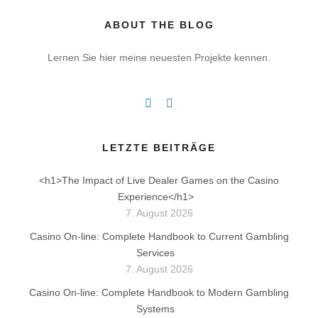
ABOUT THE BLOG
Lernen Sie hier meine neuesten Projekte kennen.
LETZTE BEITRÄGE
<h1>The Impact of Live Dealer Games on the Casino
Experience</h1>
7. August 2026
Casino On-line: Complete Handbook to Current Gambling
Services
7. August 2026
Casino On-line: Complete Handbook to Modern Gambling
Systems