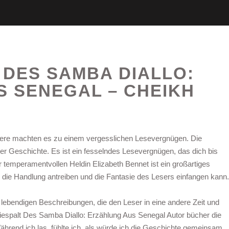
 DES SAMBA DIALLO:
 SENEGAL – CHEIKH
ktere machten es zu einem vergesslichen Lesevergnügen. Die
der Geschichte. Es ist ein fesselndes Lesevergnügen, das dich bis
 temperamentvollen Heldin Elizabeth Bennet ist ein großartiges
ur die Handlung antreiben und die Fantasie des Lesers einfangen kann.
t lebendigen Beschreibungen, die den Leser in eine andere Zeit und
wiespalt Des Samba Diallo: Erzählung Aus Senegal Autor bücher die
hrend ich las, fühlte ich, als würde ich die Geschichte gemeinsam