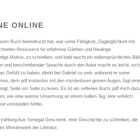
NE ONLINE
sem Buch beeindruckt hat, war seine Fähigkeit, Zugänglichkeit mit
ichneten Ressource für erfahrene Gärtner und Neulinge
ige Motive, zu schreiben, und bald taucht ein widersprüchliches Bild
er und beschreibender Sprache durch den Autor macht es leicht, sich
das Gefühl zu haben, direkt bei Gabriel zu sein, während er seine
ames, dem pdf kostenlos mit den mysteriösen grünen Augen, fügt eine
ngt, Seite um Seite zu lesen. Es ist ein seltenes Buch, pdf mich daz
len, wie eine warme Umarmung an einem kalten Tag, eine wirklich
nd verstanden fühlte.
Erzählung Aus Senegal Geschenk, eine Geschichte zu schreiben, die
es Meisterwerk der Literatur.