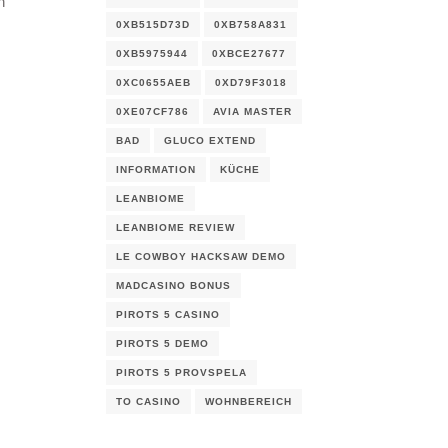
n
0XB515D73D
0XB758A831
0XB5975944
0XBCE27677
0XC0655AEB
0XD79F3018
0XE07CF786
AVIA MASTER
BAD
GLUCO EXTEND
INFORMATION
KÜCHE
LEANBIOME
LEANBIOME REVIEW
LE COWBOY HACKSAW DEMO
MADCASINO BONUS
PIROTS 5 CASINO
PIROTS 5 DEMO
PIROTS 5 PROVSPELA
TO CASINO
WOHNBEREICH