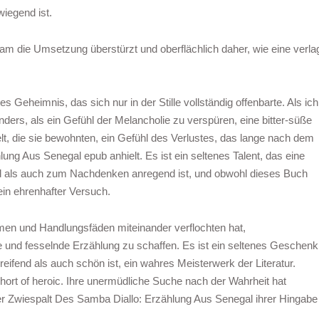
wiegend ist.
am die Umsetzung überstürzt und oberflächlich daher, wie eine verla
.
 Geheimnis, das sich nur in der Stille vollständig offenbarte. Als ich
 anders, als ein Gefühl der Melancholie zu verspüren, eine bitter-süße
, die sie bewohnten, ein Gefühl des Verlustes, das lange nach dem
ng Aus Senegal epub anhielt. Es ist ein seltenes Talent, das eine
nd als auch zum Nachdenken anregend ist, und obwohl dieses Buch
ein ehrenhafter Versuch.
men und Handlungsfäden miteinander verflochten hat,
 fesselnde Erzählung zu schaffen. Es ist ein seltenes Geschenk
eifend als auch schön ist, ein wahres Meisterwerk der Literatur.
short of heroic. Ihre unermüdliche Suche nach der Wahrheit hat
 Der Zwiespalt Des Samba Diallo: Erzählung Aus Senegal ihrer Hingabe