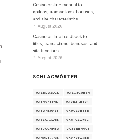
Casino on-line manual to
options, transactions, bonuses,
and site characteristics
7. August 2026
Casino on-line handbook to
titles, transactions, bonuses, and
h
site functions
7. August 2026
t
SCHLAGWÖRTER
0X1BDD1D1D
0X1C8C5B6A
0X3A07894D
0X5E2AB654
0X8D7E9A18
0X9C25B33B
0X62CA316E
0X67C2195C
0X80CC4FBD
0X81EEA4C3
0XA5D3770E
0XAF5913BB