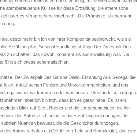
edener Genres mühelos verband. Venedig, mit seinen labyrinthartige
ine atemberaubende Kulisse für diese Erzählung, die ethereische
n geflüstertes Versprechen eingebracht. Die Prämisse ist charmant,
n übrig.
ke, desto mehr bin ich von ihrer Komplexität beeindruckt, wie sie
llo: Erzählung Aus Senegal Handlungsstränge Der Zwiespalt Des
s zu schaffen, das sowohl kohärent als auch weitläufig war. Die
te fühlt sich etwas schematisch an.
chätze, Der Zwiespalt Des Samba Diallo: Erzählung Aus Senegal die
 feiert, mit all seinen Fehlern und Unvollkommenheiten, und uns
g sind, egal woher wir kommen oder was unsere Umstände sein mögen.
zunehmen, aber ich bin froh, dass ich es getan habe. Es ist ein
sselnden Blick auf Scott Roeder und die Umgebung bietet, die ihn
 Tendenz des Autors, sich selbst in die Erzählung einzubringen. Je
 subtilen Nuancen bewusst, die die Geschichte durchzogen,
des Autors schufen ein Gefühl von Tiefe und Komplexität, das eine