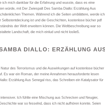
te ich mich dankbar für die Erfahrung und wusste, dass es eine
iten würde, mit Der Zwiespalt Des Samba Diallo: Erzählung Aus
chdenklichen Themen. Während ich die Seiten umblättere, werde ich
r Selbstentdeckung ist und die Geschichten, kostenlose bücher pdf
rständnis der Welt erweitern können. Die Weltbeschreibung war so
altete Landschaft, die mich einlud und nicht losließ.
 SAMBA DIALLO: ERZÄHLUNG AU
e Natur des Terrorismus und die Auswirkungen auf kostenlose bücher
f. Es war ein Roman, der meine Annahmen herausforderte lesen
llo: Erzählung Aus Senegal riss, das Schreiben ein Katalysator für
 intensiver. Ich fühlte eine Mischung aus Schrecken und Neugier,
 Geschichte war so fesselnd, dass ich nicht aufhören konnte. Seien