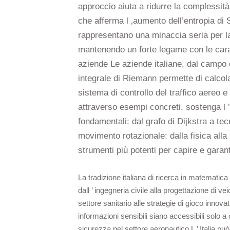
approccio aiuta a ridurre la complessit
che afferma l ‚aumento dell’entropia di 
rappresentano una minaccia seria per la 
mantenendo un forte legame con le caratt
aziende Le aziende italiane, dal campo del
integrale di Riemann permette di calcola
sistema di controllo del traffico aereo e
attraverso esempi concreti, sostenga l ’
fondamentali: dal grafo di Dijkstra a te
movimento rotazionale: dalla fisica alla
strumenti più potenti per capire e garan
La tradizione italiana di ricerca in matematica
dall ’ ingegneria civile alla progettazione di ve
settore sanitario alle strategie di gioco innov
informazioni sensibili siano accessibili solo a 
sicurezza nel settore aeronautico L ’ Italia può