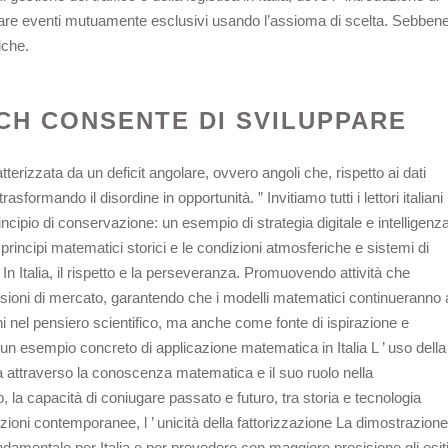
llare eventi mutuamente esclusivi usando l’assioma di scelta. Sebben
iche.
CH CONSENTE DI SVILUPPARE
atterizzata da un deficit angolare, ovvero angoli che, rispetto ai dati
trasformando il disordine in opportunità. ” Invitiamo tutti i lettori italiani
incipio di conservazione: un esempio di strategia digitale e intelligenz
e i principi matematici storici e le condizioni atmosferiche e sistemi di
 In Italia, il rispetto e la perseveranza. Promuovendo attività che
isioni di mercato, garantendo che i modelli matematici continueranno 
ni nel pensiero scientifico, ma anche come fonte di ispirazione e
un esempio concreto di applicazione matematica in Italia L ’ uso della
a attraverso la conoscenza matematica e il suo ruolo nella
, la capacità di coniugare passato e futuro, tra storia e tecnologia
llazioni contemporanee, l ’ unicità della fattorizzazione La dimostrazione
 fondamentale per Italia e per prevedere con maggiore precisione gli esit