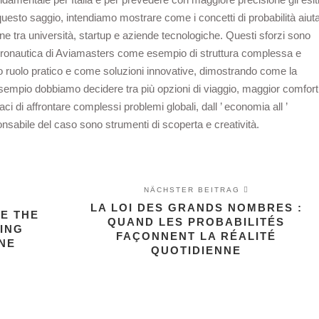
 questo saggio, intendiamo mostrare come i concetti di probabilità aiut
one tra università, startup e aziende tecnologiche. Questi sforzi sono
a aeronautica di Aviamasters come esempio di struttura complessa e
suo ruolo pratico e come soluzioni innovative, dimostrando come la
sempio dobbiamo decidere tra più opzioni di viaggio, maggior comfort
aci di affrontare complessi problemi globali, dall ’ economia all ’
sponsabile del caso sono strumenti di scoperta e creatività.
NÄCHSTER BEITRAG
LA LOI DES GRANDS NOMBRES :
E THE
QUAND LES PROBABILITÉS
HING
FAÇONNENT LA RÉALITÉ
NE
QUOTIDIENNE