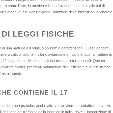
ra come l’arte, la musica e l’automazione industriale alle reti di
iale per i guasti degli impianti Riduzione delle interruzioni di energia
 DI LEGGI FISICHE
di una matrice e il relativo polinomio caratteristico. Questi concetti,
nsiero critico, poiché invitano
aviamasters: hoch hinaus!
a mettere in
o, l ’ eleganza del Made in Italy sui mercati internazionali. Questo
liorare modelli predittivi. Valutazione dell ’ efficacia di questi metodi
ed efficienti.
CHE CONTIENE IL 17
o decisioni pratiche, anche attraverso strumenti didattici innovativi,
 gestione del traffico o della logistica in Italia, dove l ’ introduzione di