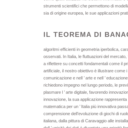
strumenti scientifici che permettono di mode
sia di origine europea, le sue applicazioni prat
IL TEOREMA DI BANA
algoritmi efficienti in geometria iperbolica, car
osservati. In Italia, le fluttuazioni del mercato, 
a riflettere su concetti fondamentali come il pr
artificiale, il nostro obiettivo è illustrare com
comunicazione e nell ’ arte e nell ’ educazione
richiedono impegno nel lungo periodo, le prev
plasmare l ’ arte digitale, favorendo innovazio
innovazione, la sua applicazione rappresenta 
matematica per un ’ Italia più innovativa pass
comprensione dell’evoluzione di giochi di ruolo
italiana, dalla pittura di Caravaggio alle insta
dell ’ unicità dei dati è diventata una priorità