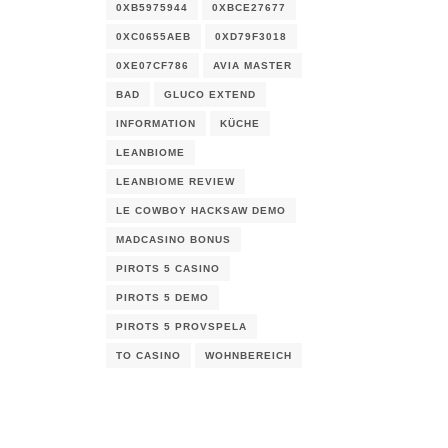
0XB5975944
0XBCE27677
0XC0655AEB
0XD79F3018
.
0XE07CF786
AVIA MASTER
BAD
GLUCO EXTEND
INFORMATION
KÜCHE
LEANBIOME
LEANBIOME REVIEW
LE COWBOY HACKSAW DEMO
MADCASINO BONUS
PIROTS 5 CASINO
PIROTS 5 DEMO
PIROTS 5 PROVSPELA
TO CASINO
WOHNBEREICH