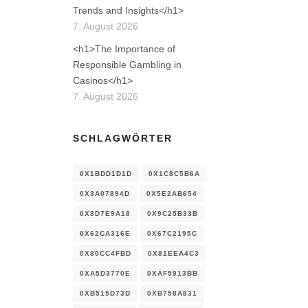
Trends and Insights</h1>
7. August 2026
<h1>The Importance of
Responsible Gambling in
Casinos</h1>
7. August 2026
SCHLAGWÖRTER
0X1BDD1D1D
0X1C8C5B6A
0X3A07894D
0X5E2AB654
0X8D7E9A18
0X9C25B33B
0X62CA316E
0X67C2195C
0X80CC4FBD
0X81EEA4C3
0XA5D3770E
0XAF5913BB
0XB515D73D
0XB758A831