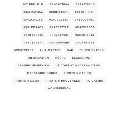
0X1BDD1D1D
0X1C8C5B6A
0X3A07894D
0X5E2AB654
0X8D7E9A18
0X9C25B33B
0X62CA316E
0X67C2195C
0X80CC4FBD
0X81EEA4C3
0XA5D3770E
0XAF5913BB
0XB515D73D
0XB758A831
0XB5975944
0XBCE27677
0XC0655AEB
0XD79F3018
0XE07CF786
AVIA MASTER
BAD
GLUCO EXTEND
INFORMATION
KÜCHE
LEANBIOME
LEANBIOME REVIEW
LE COWBOY HACKSAW DEMO
MADCASINO BONUS
PIROTS 5 CASINO
PIROTS 5 DEMO
PIROTS 5 PROVSPELA
TO CASINO
WOHNBEREICH