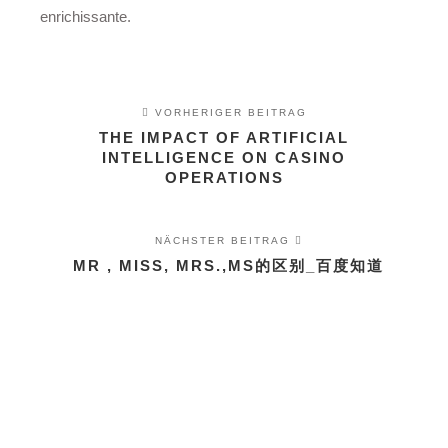
enrichissante.
VORHERIGER BEITRAG
THE IMPACT OF ARTIFICIAL
INTELLIGENCE ON CASINO
OPERATIONS
NÄCHSTER BEITRAG
MR , MISS, MRS.,MS的区别_百度知道