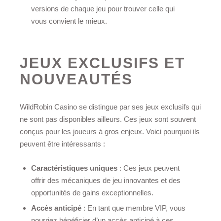
versions de chaque jeu pour trouver celle qui
vous convient le mieux.
JEUX EXCLUSIFS ET
NOUVEAUTÉS
WildRobin Casino se distingue par ses jeux exclusifs qui
ne sont pas disponibles ailleurs. Ces jeux sont souvent
conçus pour les joueurs à gros enjeux. Voici pourquoi ils
peuvent être intéressants :
Caractéristiques uniques
: Ces jeux peuvent
offrir des mécaniques de jeu innovantes et des
opportunités de gains exceptionnelles.
Accès anticipé
: En tant que membre VIP, vous
pourriez bénéficier d’un accès anticipé à ces