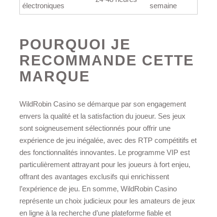
électroniques
semaine
POURQUOI JE
RECOMMANDE CETTE
MARQUE
WildRobin Casino se démarque par son engagement
envers la qualité et la satisfaction du joueur. Ses jeux
sont soigneusement sélectionnés pour offrir une
expérience de jeu inégalée, avec des RTP compétitifs et
des fonctionnalités innovantes. Le programme VIP est
particulièrement attrayant pour les joueurs à fort enjeu,
offrant des avantages exclusifs qui enrichissent
l’expérience de jeu. En somme, WildRobin Casino
représente un choix judicieux pour les amateurs de jeux
en ligne à la recherche d’une plateforme fiable et