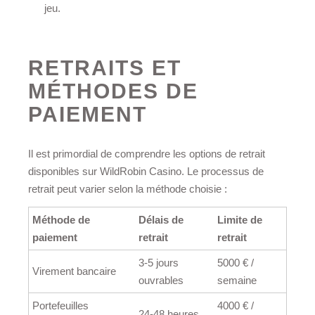
jeu.
RETRAITS ET
MÉTHODES DE
PAIEMENT
Il est primordial de comprendre les options de retrait
disponibles sur WildRobin Casino. Le processus de
retrait peut varier selon la méthode choisie :
Méthode de
Délais de
Limite de
paiement
retrait
retrait
3-5 jours
5000 € /
Virement bancaire
ouvrables
semaine
Portefeuilles
4000 € /
24-48 heures