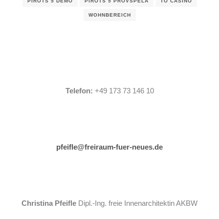
PIROTS 5 DEMO
PIROTS 5 PROVSPELA
TO CASINO
WOHNBEREICH
Telefon:
+49 173 73 146 10
pfeifle@freiraum-fuer-neues.de
Christina Pfeifle
Dipl.-Ing. freie Innenarchitektin AKBW