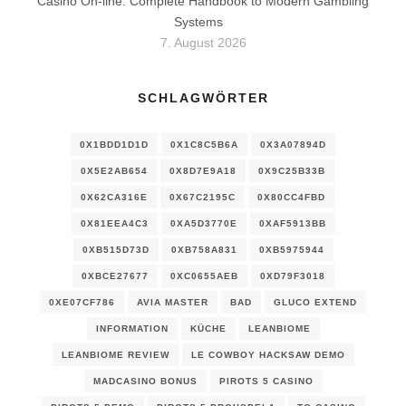
Casino On-line: Complete Handbook to Modern Gambling
Systems
7. August 2026
SCHLAGWÖRTER
0X1BDD1D1D
0X1C8C5B6A
0X3A07894D
0X5E2AB654
0X8D7E9A18
0X9C25B33B
0X62CA316E
0X67C2195C
0X80CC4FBD
0X81EEA4C3
0XA5D3770E
0XAF5913BB
0XB515D73D
0XB758A831
0XB5975944
0XBCE27677
0XC0655AEB
0XD79F3018
0XE07CF786
AVIA MASTER
BAD
GLUCO EXTEND
INFORMATION
KÜCHE
LEANBIOME
LEANBIOME REVIEW
LE COWBOY HACKSAW DEMO
MADCASINO BONUS
PIROTS 5 CASINO