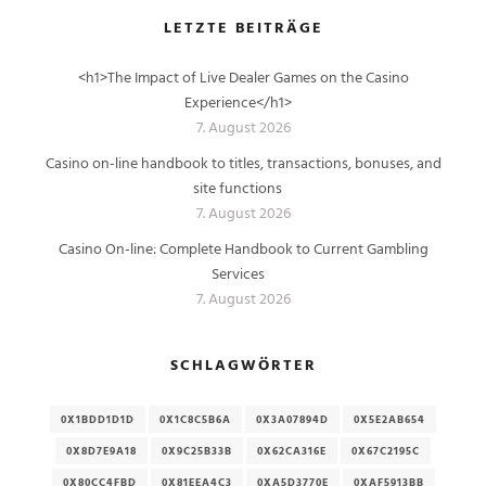
LETZTE BEITRÄGE
<h1>The Impact of Live Dealer Games on the Casino
Experience</h1>
7. August 2026
Casino on-line handbook to titles, transactions, bonuses, and
site functions
7. August 2026
Casino On-line: Complete Handbook to Current Gambling
Services
7. August 2026
SCHLAGWÖRTER
0X1BDD1D1D
0X1C8C5B6A
0X3A07894D
0X5E2AB654
0X8D7E9A18
0X9C25B33B
0X62CA316E
0X67C2195C
0X80CC4FBD
0X81EEA4C3
0XA5D3770E
0XAF5913BB