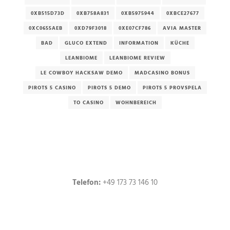
0XB515D73D
0XB758A831
0XB5975944
0XBCE27677
0XC0655AEB
0XD79F3018
0XE07CF786
AVIA MASTER
BAD
GLUCO EXTEND
INFORMATION
KÜCHE
LEANBIOME
LEANBIOME REVIEW
LE COWBOY HACKSAW DEMO
MADCASINO BONUS
PIROTS 5 CASINO
PIROTS 5 DEMO
PIROTS 5 PROVSPELA
TO CASINO
WOHNBEREICH
Telefon:
+49 173 73 146 10