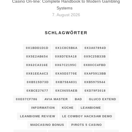
Casino On-line: Complete Handbook to Modern Gambling
Systems
7. August 2026
SCHLAGWÖRTER
0X1BDD1D1D
0X1C8C5B6A
0X3A07894D
0X5E2AB654
0X8D7E9A18
0X9C25B33B
0X62CA316E
0X67C2195C
0X80CC4FBD
0X81EEA4C3
0XA5D3770E
0XAF5913BB
0XB515D73D
0XB758A831
0XB5975944
0XBCE27677
0XC0655AEB
0XD79F3018
0XE07CF786
AVIA MASTER
BAD
GLUCO EXTEND
INFORMATION
KÜCHE
LEANBIOME
LEANBIOME REVIEW
LE COWBOY HACKSAW DEMO
MADCASINO BONUS
PIROTS 5 CASINO