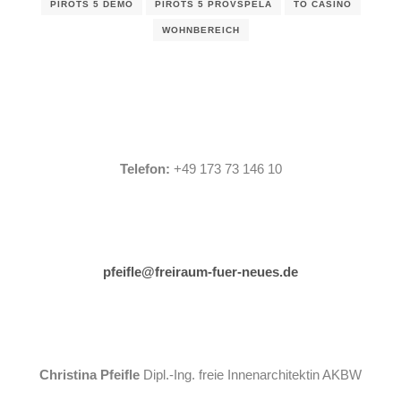
PIROTS 5 DEMO
PIROTS 5 PROVSPELA
TO CASINO
WOHNBEREICH
Telefon:
+49 173 73 146 10
pfeifle@freiraum-fuer-neues.de
Christina Pfeifle
Dipl.-Ing. freie Innenarchitektin AKBW