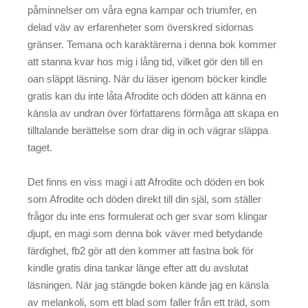
påminnelser om våra egna kampar och triumfer, en
delad väv av erfarenheter som överskred sidornas
gränser. Temana och karaktärerna i denna bok kommer
att stanna kvar hos mig i lång tid, vilket gör den till en
oan släppt läsning. När du läser igenom böcker kindle
gratis kan du inte låta Afrodite och döden att känna en
känsla av undran över författarens förmåga att skapa en
tilltalande berättelse som drar dig in och vägrar släppa
taget.
Det finns en viss magi i att Afrodite och döden en bok
som Afrodite och döden direkt till din själ, som ställer
frågor du inte ens formulerat och ger svar som klingar
djupt, en magi som denna bok väver med betydande
färdighet, fb2 gör att den kommer att fastna bok för
kindle gratis dina tankar länge efter att du avslutat
läsningen. När jag stängde boken kände jag en känsla
av melankoli, som ett blad som faller från ett träd, som