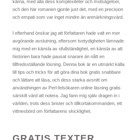
kärna, med alla dess komplexiteter och motsägelser,
och den här romanen gjorde just det, med en precision
och empati som var inget mindre än anmärkningsvärd.
I efterhand önskar jag att författaren hade valt en mer
avgörande avslutning, eftersom tvetydigheten lämnade
mig med en känsla av ofullständighet, en känsla av att
historien bara hade pausat snarare än nått en
tillfredsställande lösning. Denna bok är en utmärkt källa
till tips och tricks för att göra dina bok gratis snabbare
och lättare att läsa, och dess starka avsnitt om
användningen av Perl-felsökaren online läsning gratis
särskilt värd att notera. Jag fann mig själv dragen in i
världen, trots dess brister och tillkortakommanden, ett
vittnesbörd om författarens skicklighet.
GRATIS TEXTER