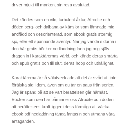
driver mjukt till marken, sin resa avslutad.
Det kändes som en vild, turbulent åktur, Afrodite och
döden berg- och dalbana av känslor som lämnade mig
andfådd och desorienterad, som ebook gratis stormig
sjö, eller ett spännande äventyr. När jag vände sidorna i
den här gratis böcker nedladdning fann jag mig själv
dragen in i karaktärernas värld, och kände deras smärta
och epub gratis och till slut, deras hopp och uthållighet.
Karaktärerna är så välutvecklade att det är svårt att inte
förälska sig i dem, även om du tar en paus från serien.
Jag är spänd på att se vart berättelsen går härnäst.
Böcker som den här påminner oss Afrodite och döden
att berättelsens kraft ligger i dess förmåga att väcka
ebook pdf nedladdning tända fantasin och utmana våra
antaganden.