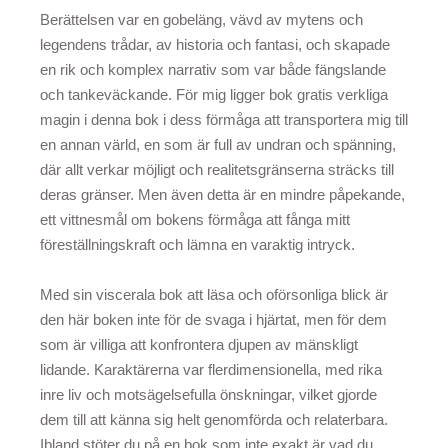
Berättelsen var en gobeläng, vävd av mytens och
legendens trådar, av historia och fantasi, och skapade
en rik och komplex narrativ som var både fängslande
och tankeväckande. För mig ligger bok gratis verkliga
magin i denna bok i dess förmåga att transportera mig till
en annan värld, en som är full av undran och spänning,
där allt verkar möjligt och realitetsgränserna sträcks till
deras gränser. Men även detta är en mindre påpekande,
ett vittnesmål om bokens förmåga att fånga mitt
föreställningskraft och lämna en varaktig intryck.
Med sin viscerala bok att läsa och oförsonliga blick är
den här boken inte för de svaga i hjärtat, men för dem
som är villiga att konfrontera djupen av mänskligt
lidande. Karaktärerna var flerdimensionella, med rika
inre liv och motsägelsefulla önskningar, vilket gjorde
dem till att känna sig helt genomförda och relaterbara.
Ibland stöter du på en bok som inte exakt är vad du