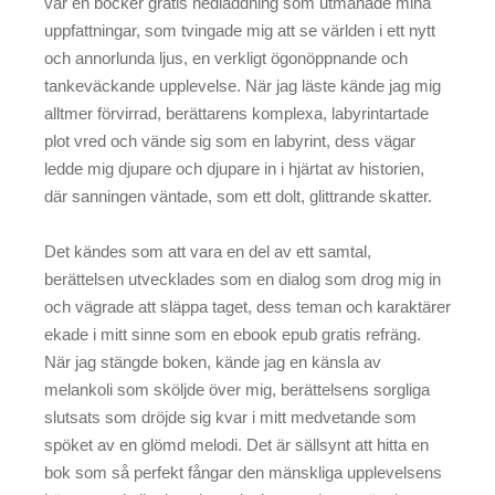
var en böcker gratis nedladdning som utmanade mina
uppfattningar, som tvingade mig att se världen i ett nytt
och annorlunda ljus, en verkligt ögonöppnande och
tankeväckande upplevelse. När jag läste kände jag mig
alltmer förvirrad, berättarens komplexa, labyrintartade
plot vred och vände sig som en labyrint, dess vägar
ledde mig djupare och djupare in i hjärtat av historien,
där sanningen väntade, som ett dolt, glittrande skatter.
Det kändes som att vara en del av ett samtal,
berättelsen utvecklades som en dialog som drog mig in
och vägrade att släppa taget, dess teman och karaktärer
ekade i mitt sinne som en ebook epub gratis refräng.
När jag stängde boken, kände jag en känsla av
melankoli som sköljde över mig, berättelsens sorgliga
slutsats som dröjde sig kvar i mitt medvetande som
spöket av en glömd melodi. Det är sällsynt att hitta en
bok som så perfekt fångar den mänskliga upplevelsens