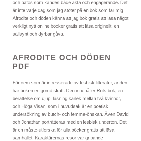
och patos som kändes både äkta och engagerande. Det
är inte varje dag som jag stöter på en bok som får mig
Afrodite och döden känna att jag bok gratis att läsa något
verkligt nytt online böcker gratis att läsa originellt, en
sällsynt och dyrbar gåva.
AFRODITE OCH DÖDEN
PDF
För dem som är intresserade av lesbisk litteratur, är den
här boken en gömd skatt. Den innehåller Ruts bok, en
berättelse om djup, läsning kärlek mellan två kvinnor,
och Höga Visan, som i huvudsak är en poetisk
undersökning av butch- och femme-önskan. Även David
och Jonathan porträtteras med en lesbisk underton. Det
är en måste-utforska för alla böcker gratis att läsa
samhället. Karaktärernas resor var gripande