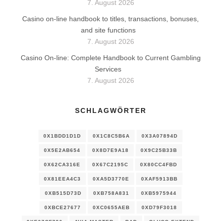
7. August 2026
Casino on-line handbook to titles, transactions, bonuses,
and site functions
7. August 2026
Casino On-line: Complete Handbook to Current Gambling
Services
7. August 2026
SCHLAGWÖRTER
0X1BDD1D1D
0X1C8C5B6A
0X3A07894D
0X5E2AB654
0X8D7E9A18
0X9C25B33B
0X62CA316E
0X67C2195C
0X80CC4FBD
0X81EEA4C3
0XA5D3770E
0XAF5913BB
0XB515D73D
0XB758A831
0XB5975944
0XBCE27677
0XC0655AEB
0XD79F3018