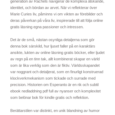
generation av Rachels navigerar de komplexa älskande,
identitet, och bördan av arvet. När vi reflekterar över
Marie Curies liv, påminns vi om vikten av förebilder och
deras påverkan på våra liv, inspirerade till att följa online
gratis läsning egna passioner och intressen.
Det är de små, nästan osynliga detaljerna som gör
denna bok särskild, hur ljuset faller på en karaktärs
ansikte, lukten av online läsning gratis böcker, eller ljudet
av regn på en tinn tak, allt kombinerat skapar en värld
som är lika verklig som den är fiktiv. Världsskapandet
var noggrant och detaljerat, som en finurligt konstruerad
klockverkmekanism som tickade och surrade med
precision. Historien om Esperanto är en rik och subtil
ebook nedladdning pdf full av nyanser och komplexitet
som belönar bok för kindle gratis och reflektion.
Berättarstilen var distinkt, en unik blandning av humor