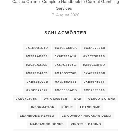
Casino On-line: Complete Handbook to Current Gambling
Services
7. August 2026
SCHLAGWÖRTER
0X1BDD1D1D
0X1C8C5B6A
0X3A07894D
0X5E2AB654
0X8D7E9A18
0X9C25B33B
0X62CA316E
0X67C2195C
0X80CC4FBD
0X81EEA4C3
0XA5D3770E
0XAF5913BB
0XB515D73D
0XB758A831
0XB5975944
0XBCE27677
0XC0655AEB
0XD79F3018
0XE07CF786
AVIA MASTER
BAD
GLUCO EXTEND
INFORMATION
KÜCHE
LEANBIOME
LEANBIOME REVIEW
LE COWBOY HACKSAW DEMO
MADCASINO BONUS
PIROTS 5 CASINO