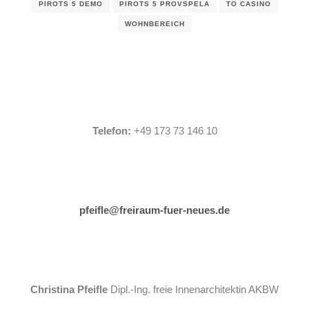
PIROTS 5 DEMO
PIROTS 5 PROVSPELA
TO CASINO
WOHNBEREICH
Telefon:
+49 173 73 146 10
pfeifle@freiraum-fuer-neues.de
Christina Pfeifle
Dipl.-Ing. freie Innenarchitektin AKBW