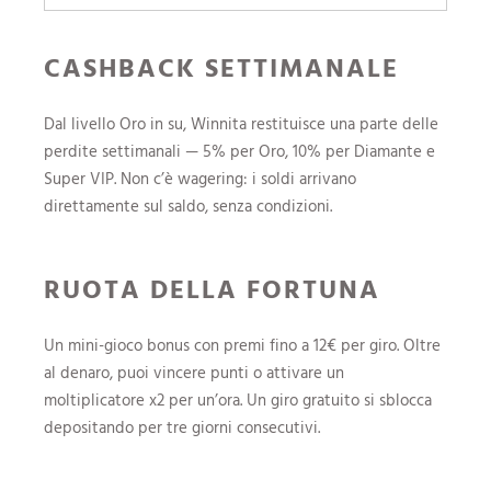
CASHBACK SETTIMANALE
Dal livello Oro in su, Winnita restituisce una parte delle
perdite settimanali — 5% per Oro, 10% per Diamante e
Super VIP. Non c’è wagering: i soldi arrivano
direttamente sul saldo, senza condizioni.
RUOTA DELLA FORTUNA
Un mini-gioco bonus con premi fino a 12€ per giro. Oltre
al denaro, puoi vincere punti o attivare un
moltiplicatore x2 per un’ora. Un giro gratuito si sblocca
depositando per tre giorni consecutivi.