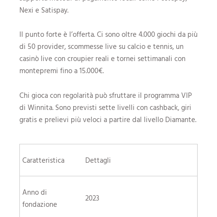
Nexi e Satispay.
Il punto forte è l’offerta. Ci sono oltre 4.000 giochi da più
di 50 provider, scommesse live su calcio e tennis, un
casinò live con croupier reali e tornei settimanali con
montepremi fino a 15.000€.
Chi gioca con regolarità può sfruttare il programma VIP
di Winnita. Sono previsti sette livelli con cashback, giri
gratis e prelievi più veloci a partire dal livello Diamante.
Caratteristica
Dettagli
Anno di
2023
fondazione