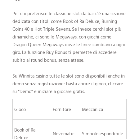
Per chi preferisce le classiche slot da bar c’è una sezione
dedicata con titoli come Book of Ra Deluxe, Burning
Coins 40 e Hot Triple Sevens. Se invece cerchi slot più
dinamiche, ci sono le Megaways, con giochi come
Dragon Queen Megaways dove le linee cambiano a ogni
giro. La funzione Buy Bonus ti permette di accedere
subito al round bonus, senza attese.
Su Winnita casino tutte le slot sono disponibili anche in
demo senza registrazione: basta aprire il gioco, cliccare
su “Demo” e iniziare a giocare gratis.
Gioco
Fornitore
Meccanica
Book of Ra
Novomatic
Simbolo espandibile
Deluxe