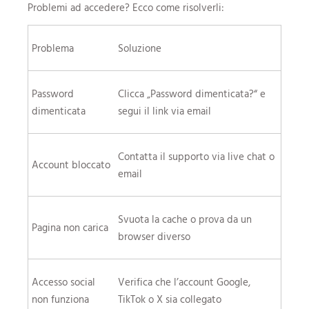
Problemi ad accedere? Ecco come risolverli:
Problema
Soluzione
Password
Clicca „Password dimenticata?“ e
dimenticata
segui il link via email
Contatta il supporto via live chat o
Account bloccato
email
Svuota la cache o prova da un
Pagina non carica
browser diverso
Accesso social
Verifica che l’account Google,
non funziona
TikTok o X sia collegato