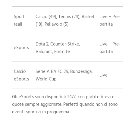
Sport
Calcio (49), Tennis (24), Basket
Live + Pre-
reali
(18), Pallavolo (5)
partita
Dota 2, Counter-Strike,
Live + Pre-
eSports
Valorant, Fortnite
partita
Calcio
Serie A EA FC 25, Bundesliga,
Live
eSports
World Cup
Gli eSports sono disponibili 24/7, con partite brevi e
quote sempre aggiornate. Perfetti quando non ci sono
eventi sportivi in programma.