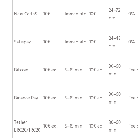
24–72
Nexi CartaSi
10€
Immediato
10€
0%
ore
24–48
Satispay
10€
Immediato
10€
0%
ore
30–60
Bitcoin
10€ eq.
5–15 min
10€ eq.
Fee 
min
30–60
Binance Pay
10€ eq.
5–15 min
10€ eq.
Fee 
min
Tether
30–60
10€ eq.
5–15 min
10€ eq.
Fee 
ERC20/TRC20
min