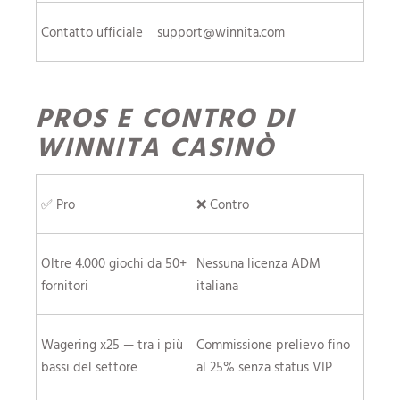
Contatto ufficiale
support@winnita.com
PROS E CONTRO DI
WINNITA CASINÒ
✅ Pro
❌ Contro
Oltre 4.000 giochi da 50+
Nessuna licenza ADM
fornitori
italiana
Wagering x25 — tra i più
Commissione prelievo fino
bassi del settore
al 25% senza status VIP