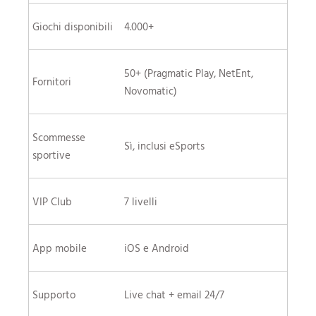
Giochi disponibili
4.000+
50+ (Pragmatic Play, NetEnt,
Fornitori
Novomatic)
Scommesse
Sì, inclusi eSports
sportive
VIP Club
7 livelli
App mobile
iOS e Android
Supporto
Live chat + email 24/7