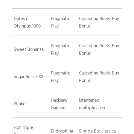
Gates of
Pragmatic
Cascading Reels, Buy
Olympus 1000
Play
Bonus
Pragmatic
Cascading Reels, Buy
Sweet Bonanza
Play
Bonus
Pragmatic
Cascading Reels, Buy
Sugar Rush 1000
Play
Bonus
Hacksaw
Istantaneo,
Plinko
Gaming
moltiplicatori
Hot Triple
Endorphina
Slot da Bar classica