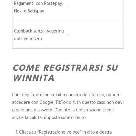
Pagamenti con Postepay,
—
Nexi e Satispay
Cashback senza wagering
—
dal livello Oro
COME REGISTRARSI SU
WINNITA
Puoi registrarti con email o numero di telefono, oppure
accedere con Google, TikTok o X. In questo caso non devi
creare una password. Durante la registrazione scegli
anche la valuta: imposta subito l’euro.
Clicca su “Registrazione veloce” in alto a destra