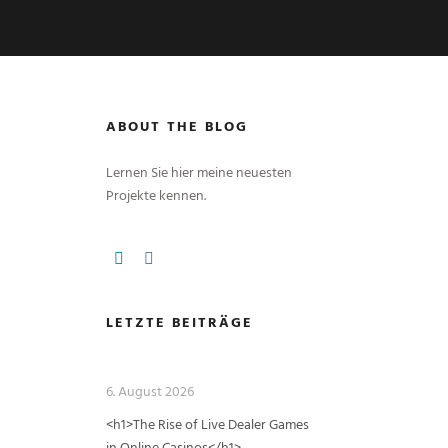
ABOUT THE BLOG
Lernen Sie hier meine neuesten
Projekte kennen.
LETZTE BEITRÄGE
6. August 2026
<h1>The Rise of Live Dealer Games
in Online Casinos</h1>