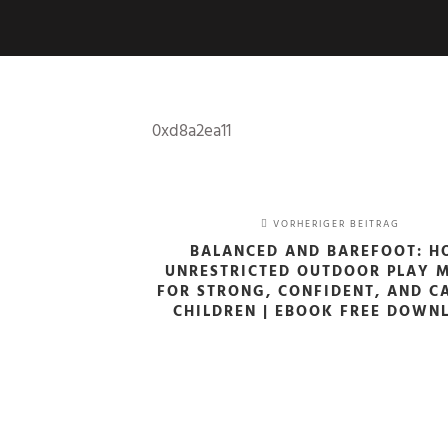
0xd8a2ea11
VORHERIGER BEITRAG
BALANCED AND BAREFOOT: 
UNRESTRICTED OUTDOOR PLAY 
FOR STRONG, CONFIDENT, AND C
CHILDREN | EBOOK FREE DOWN