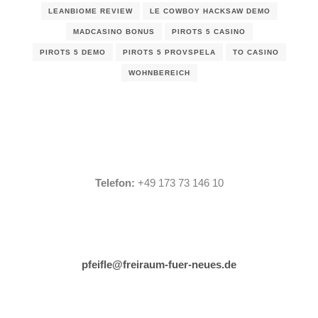
LEANBIOME REVIEW
LE COWBOY HACKSAW DEMO
MADCASINO BONUS
PIROTS 5 CASINO
PIROTS 5 DEMO
PIROTS 5 PROVSPELA
TO CASINO
WOHNBEREICH
Telefon:
+49 173 73 146 10
pfeifle@freiraum-fuer-neues.de