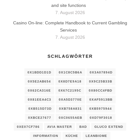
and site functions
7. August 2026
Casino On-line: Complete Handbook to Current Gambling
Services
7. August 2026
SCHLAGWÖRTER
0X1BDD1D1D
0X1C8C5B6A
0X3A07894D
0X5E2AB654
0X8D7E9A18
0X9C25B33B
0X62CA316E
0X67C2195C
0X80CC4FBD
0X81EEA4C3
0XA5D3770E
0XAF5913BB
0XB515D73D
0XB758A831
0XB5975944
0XBCE27677
0XC0655AEB
0XD79F3018
0XE07CF786
AVIA MASTER
BAD
GLUCO EXTEND
INFORMATION
KÜCHE
LEANBIOME