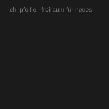
ch_pfeifle freiraum für neues