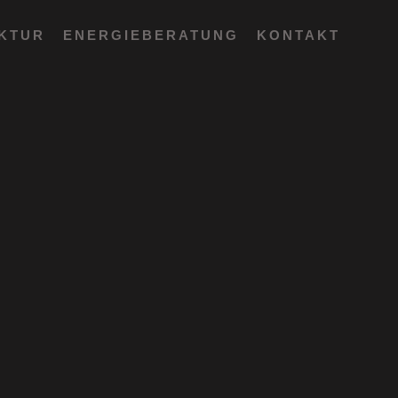
EKTUR
ENERGIEBERATUNG
KONTAKT