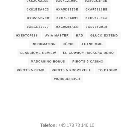
0X62CA316E
0X67C2195C
0X80CC4FBD
0X81EEA4C3
0XA5D3770E
0XAF5913BB
0XB515D73D
0XB758A831
0XB5975944
0XBCE27677
0XC0655AEB
0XD79F3018
0XE07CF786
AVIA MASTER
BAD
GLUCO EXTEND
INFORMATION
KÜCHE
LEANBIOME
LEANBIOME REVIEW
LE COWBOY HACKSAW DEMO
MADCASINO BONUS
PIROTS 5 CASINO
PIROTS 5 DEMO
PIROTS 5 PROVSPELA
TO CASINO
WOHNBEREICH
Telefon:
+49 173 73 146 10