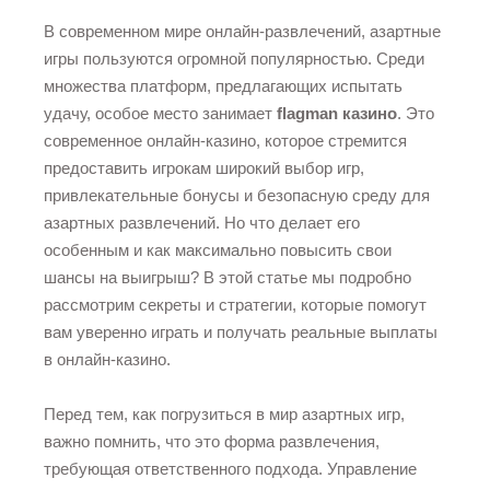
В современном мире онлайн-развлечений, азартные
игры пользуются огромной популярностью. Среди
множества платформ, предлагающих испытать
удачу, особое место занимает
flagman казино
. Это
современное онлайн-казино, которое стремится
предоставить игрокам широкий выбор игр,
привлекательные бонусы и безопасную среду для
азартных развлечений. Но что делает его
особенным и как максимально повысить свои
шансы на выигрыш? В этой статье мы подробно
рассмотрим секреты и стратегии, которые помогут
вам уверенно играть и получать реальные выплаты
в онлайн-казино.
Перед тем, как погрузиться в мир азартных игр,
важно помнить, что это форма развлечения,
требующая ответственного подхода. Управление