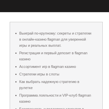
Выиграй по-крупному: секреты и стратегии
в онлайн-казино flagman для уверенной
игры и реальных выплат.
Регистрация и первый депозит в flagman
казино
Ассортимент игр в flagman казино
Стратегии игры в слоты
Как выбрать надежную стратегию в
рулетке
Программа лояльности и VIP-клуб flagman
казино
Безопасность и поддержка клиентов в