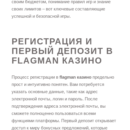
своим бюджетом, понимание правил игр и знание
своих лимитов – вот ключевые составляющие
успешной и безопасной игры.
РЕГИСТРАЦИЯ И
ПЕРВЫЙ ДЕПОЗИТ В
FLAGMAN КАЗИНО
Процесс регистрации в
flagman казино
предельно
прост и интуитивно понятен. Вам потребуется
указать основные данные, такие как адрес
электронной почты, логин и пароль. После
подтверждения адреса электронной почты, вы
сможете полноценно пользоваться всеми
функциями платформы. Первый депозит открывает
доступ к миру бонусных предложений, которые