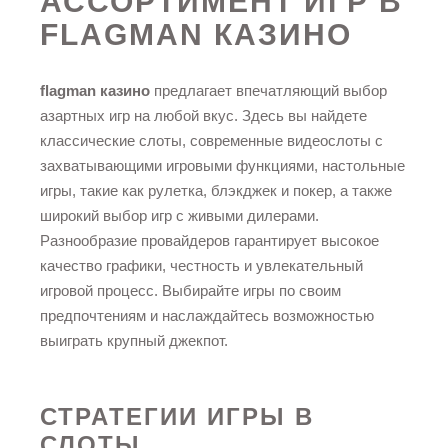
АССОРТИМЕНТ ИГР В
FLAGMAN КАЗИНО
flagman казино
предлагает впечатляющий выбор
азартных игр на любой вкус. Здесь вы найдете
классические слоты, современные видеослоты с
захватывающими игровыми функциями, настольные
игры, такие как рулетка, блэкджек и покер, а также
широкий выбор игр с живыми дилерами.
Разнообразие провайдеров гарантирует высокое
качество графики, честность и увлекательный
игровой процесс. Выбирайте игры по своим
предпочтениям и наслаждайтесь возможностью
выиграть крупный джекпот.
СТРАТЕГИИ ИГРЫ В
СЛОТЫ