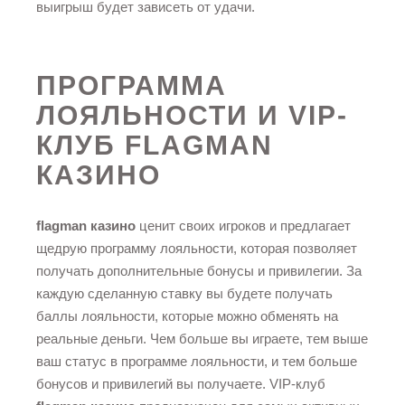
выигрыш будет зависеть от удачи.
ПРОГРАММА
ЛОЯЛЬНОСТИ И VIP-
КЛУБ FLAGMAN
КАЗИНО
flagman казино
ценит своих игроков и предлагает
щедрую программу лояльности, которая позволяет
получать дополнительные бонусы и привилегии. За
каждую сделанную ставку вы будете получать
баллы лояльности, которые можно обменять на
реальные деньги. Чем больше вы играете, тем выше
ваш статус в программе лояльности, и тем больше
бонусов и привилегий вы получаете. VIP-клуб