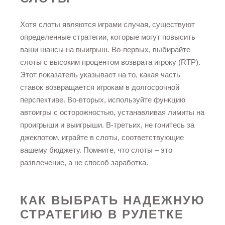
Хотя слоты являются играми случая, существуют
определенные стратегии, которые могут повысить
ваши шансы на выигрыш. Во-первых, выбирайте
слоты с высоким процентом возврата игроку (RTP).
Этот показатель указывает на то, какая часть
ставок возвращается игрокам в долгосрочной
перспективе. Во-вторых, используйте функцию
автоигры с осторожностью, устанавливая лимиты на
проигрыши и выигрыши. В-третьих, не гонитесь за
джекпотом, играйте в слоты, соответствующие
вашему бюджету. Помните, что слоты – это
развлечение, а не способ заработка.
КАК ВЫБРАТЬ НАДЕЖНУЮ
СТРАТЕГИЮ В РУЛЕТКЕ