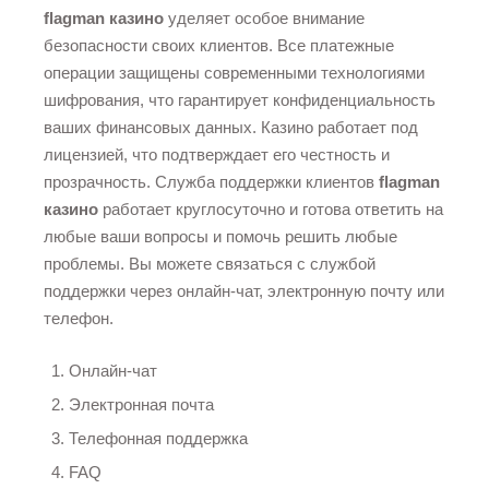
flagman казино
уделяет особое внимание
безопасности своих клиентов. Все платежные
операции защищены современными технологиями
шифрования, что гарантирует конфиденциальность
ваших финансовых данных. Казино работает под
лицензией, что подтверждает его честность и
прозрачность. Служба поддержки клиентов
flagman
казино
работает круглосуточно и готова ответить на
любые ваши вопросы и помочь решить любые
проблемы. Вы можете связаться с службой
поддержки через онлайн-чат, электронную почту или
телефон.
Онлайн-чат
Электронная почта
Телефонная поддержка
FAQ