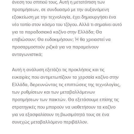
άνεση του σπιτιού τους. Αυτή η μετατόπιση των
προτιμήσεων, σε συνδυασμό με την αυξανόμενη
εξοικείωση με την τεχνολογία, έχει δημιουργήσει ένα
νέο τοπίο στον κόσμο του τζόγου. Αλλά τι σημαίνει αυτό
για τα παραδοσιακά καζίνο στην Ελλάδα; Θα
επιβιώσουν; Θα ευδοκιμήσουν; Ή θα χρειαστεί να
προσαρμοστούν ριζικά για να παραμείνουν
ανταγωνιστικά;
Αυτή η ανάλυση εξετάζει τις προκλήσεις και τις
ευκαιρίες που αντιμετωπίζουν τα χερσαία καζίνο στην
Ελλάδα, διερευνώντας τις επιπτώσεις της τεχνολογίας,
των ρυθμίσεων και των μεταβαλλόμενων
προτιμήσεων των παικτών. Θα εξετάσουμε επίσης τις
στρατηγικές που μπορούν να υιοθετήσουν τα καζίνο
για να εξασφαλίσουν τη βιωσιμότητά τους σε ένα
συνεχώς μεταβαλλόμενο περιβάλλον.