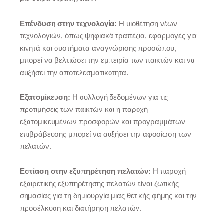
Επένδυση στην τεχνολογία:
Η υιοθέτηση νέων
τεχνολογιών, όπως ψηφιακά τραπέζια, εφαρμογές για
κινητά και συστήματα αναγνώρισης προσώπου,
μπορεί να βελτιώσει την εμπειρία των παικτών και να
αυξήσει την αποτελεσματικότητα.
Εξατομίκευση:
Η συλλογή δεδομένων για τις
προτιμήσεις των παικτών και η παροχή
εξατομικευμένων προσφορών και προγραμμάτων
επιβράβευσης μπορεί να αυξήσει την αφοσίωση των
πελατών.
Εστίαση στην εξυπηρέτηση πελατών:
Η παροχή
εξαιρετικής εξυπηρέτησης πελατών είναι ζωτικής
σημασίας για τη δημιουργία μιας θετικής φήμης και την
προσέλκυση και διατήρηση πελατών.