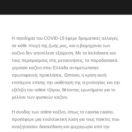
Η πανδημία του COVID-19 έφερε δραματικές αλλαγές
σε κάθε πτυχή της ζωής μας, και η βιομηχανία των
καζίνο δεν αποτέλεσε εξαίρεση. Με τα lockdowns και
τους περιορισμούς στις μετακινήσεις, τα παραδοσιακά,
χερσαία καζίνο στην Ελλάδα αντιμετώπισαν
πρωτοφανείς προκλήσεις. Ωστόσο, η κρίση αυτή
επιτάχυνε επίσης την υιοθέτηση της τεχνολογίας και την
εξέλιξη του online τζόγου, θέτοντας ερωτήματα για το
μέλλον των φυσικών καζίνο.
Η άνοδος των online καζίνο, όπως το
casinia casino
,
προσέφερε μια εναλλακτική λύση για τους παίκτες που
αναζητούσαν διασκέδαση και ψυχαγωγία από την