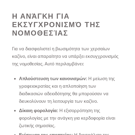
Η ΑΝΆΓΚΗ ΓΙΑ
ΕΚΣΥΓΧΡΟΝΙΣΜΌ ΤΗΣ
ΝΟΜΟΘΕΣΊΑΣ
Για να διασφαλιστεί η βιωσιμότητα των χερσαίων
καζίνο, είναι απαραίτητο να υπάρξει εκσυγχρονισμός
της νομοθεσίας. Αυτό περιλαμβάνει:
Απλούστευση των κανονισμών:
Η μείωση της
γραφειοκρατίας και η απλοποίηση των
διαδικασιών αδειοδότησης θα μπορούσαν να
διευκολύνουν τη λειτουργία των καζίνο.
Δίκαιη φορολογία:
Η εξισορρόπηση της
φορολογίας με την ανάγκη για κερδοφορία είναι
ζωτικής σημασίας.
Ενίσχυση της εποπτείας:
Η διασφάλιση της