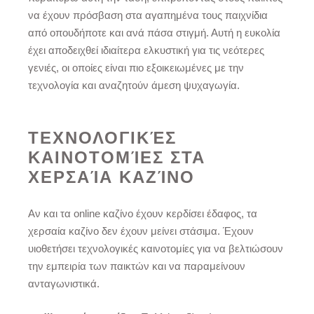
να έχουν πρόσβαση στα αγαπημένα τους παιχνίδια
από οπουδήποτε και ανά πάσα στιγμή. Αυτή η ευκολία
έχει αποδειχθεί ιδιαίτερα ελκυστική για τις νεότερες
γενιές, οι οποίες είναι πιο εξοικειωμένες με την
τεχνολογία και αναζητούν άμεση ψυχαγωγία.
ΤΕΧΝΟΛΟΓΙΚΈΣ
ΚΑΙΝΟΤΟΜΊΕΣ ΣΤΑ
ΧΕΡΣΑΊΑ ΚΑΖΊΝΟ
Αν και τα online καζίνο έχουν κερδίσει έδαφος, τα
χερσαία καζίνο δεν έχουν μείνει στάσιμα. Έχουν
υιοθετήσει τεχνολογικές καινοτομίες για να βελτιώσουν
την εμπειρία των παικτών και να παραμείνουν
ανταγωνιστικά.