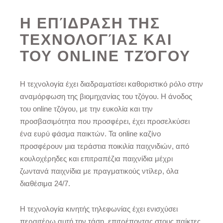
Η ΕΠΊΔΡΑΣΗ ΤΗΣ
ΤΕΧΝΟΛΟΓΊΑΣ ΚΑΙ
ΤΟΥ ONLINE ΤΖΌΓΟΥ
Η τεχνολογία έχει διαδραματίσει καθοριστικό ρόλο στην
αναμόρφωση της βιομηχανίας του τζόγου. Η άνοδος
του online τζόγου, με την ευκολία και την
προσβασιμότητα που προσφέρει, έχει προσελκύσει
ένα ευρύ φάσμα παικτών. Τα online καζίνο
προσφέρουν μια τεράστια ποικιλία παιχνιδιών, από
κουλοχέρηδες και επιτραπέζια παιχνίδια μέχρι
ζωντανά παιχνίδια με πραγματικούς ντίλερ, όλα
διαθέσιμα 24/7.
Η τεχνολογία κινητής τηλεφωνίας έχει ενισχύσει
περαιτέρω αυτή την τάση, επιτρέποντας στους παίκτες